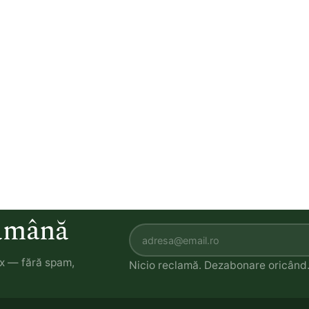
tămână
ox — fără spam,
Nicio reclamă. Dezabonare oricând