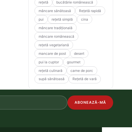
rețetă
bucătărie românească
mâncare sănătoasă
Rețetă rapidă
pui
rețetă simplă
cina
mâncare tradițională
mâncare românească
rețetă vegetariană
mancare de post
desert
pui la cuptor
gourmet
rețetă culinară
carne de porc
supă sănătoasă
Rețetă de vară
ABONEAZĂ-MĂ
.