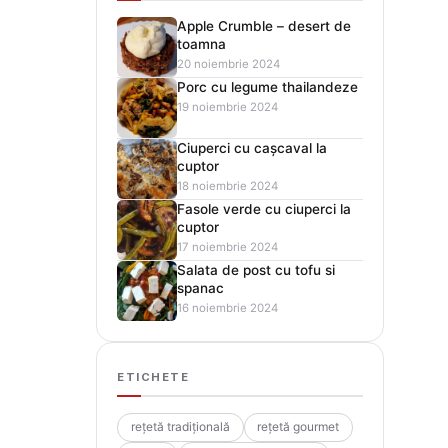
Apple Crumble – desert de
toamna
20 noiembrie 2024
Porc cu legume thailandeze
19 noiembrie 2024
Ciuperci cu cașcaval la
cuptor
18 noiembrie 2024
Fasole verde cu ciuperci la
cuptor
17 noiembrie 2024
Salata de post cu tofu si
spanac
16 noiembrie 2024
ETICHETE
rețetă tradițională
rețetă gourmet