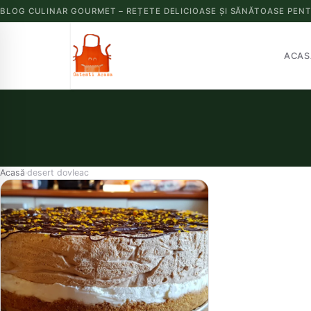
BLOG CULINAR GOURMET – REȚETE DELICIOASE ȘI SĂNĂTOASE PENT
ACAS
Acasă
desert dovleac
›