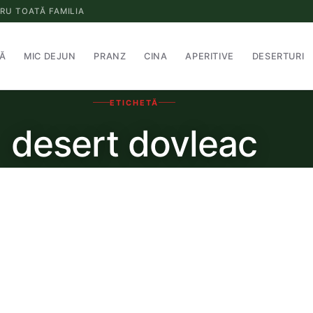
RU TOATĂ FAMILIA
Ă
MIC DEJUN
PRANZ
CINA
APERITIVE
DESERTURI
ETICHETĂ
desert dovleac