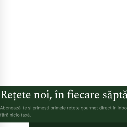
Rețete noi, în fiecare săp
Abonează-te și primești primele rețete gourmet direct în inb
fără nicio taxă.