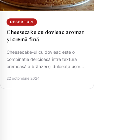
DESERTURI
Cheesecake cu dovleac aromat
și cremă fină
Cheesecake-ul cu dovleac este o
combinație delicioasă între textura
cremoasă a brânzei și dulceața ușor
condimentată a dovleacului. O alegere
22 octombrie 2024
perfectă pentru…