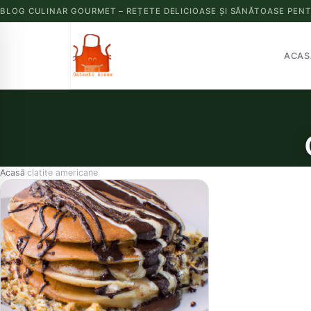
BLOG CULINAR GOURMET – REȚETE DELICIOASE ȘI SĂNĂTOASE PENT
ACAS
Acasă
clatite americane
›