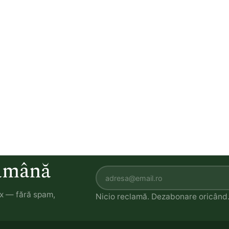
tămână
ox — fără spam,
Nicio reclamă. Dezabonare oricând