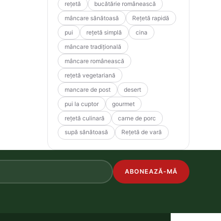
rețetă
bucătărie românească
mâncare sănătoasă
Rețetă rapidă
pui
rețetă simplă
cina
mâncare tradițională
mâncare românească
rețetă vegetariană
mancare de post
desert
pui la cuptor
gourmet
rețetă culinară
carne de porc
supă sănătoasă
Rețetă de vară
ABONEAZĂ-MĂ
.