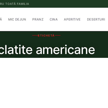
RU TOATĂ FAMILIA
Ă
MIC DEJUN
PRANZ
CINA
APERITIVE
DESERTURI
ETICHETĂ
clatite americane