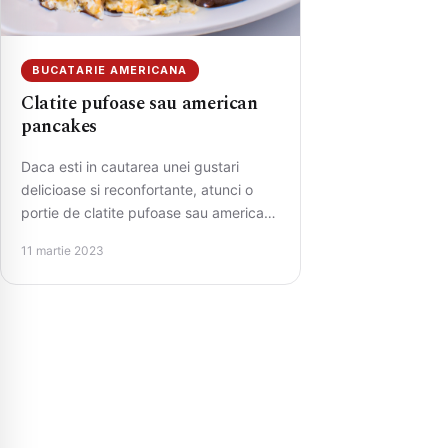
BUCATARIE AMERICANA
Clatite pufoase sau american
pancakes
Daca esti in cautarea unei gustari
delicioase si reconfortante, atunci o
portie de clatite pufoase sau american
pancakes sunt alegerea perfecta!
11 martie 2023
Aceste…