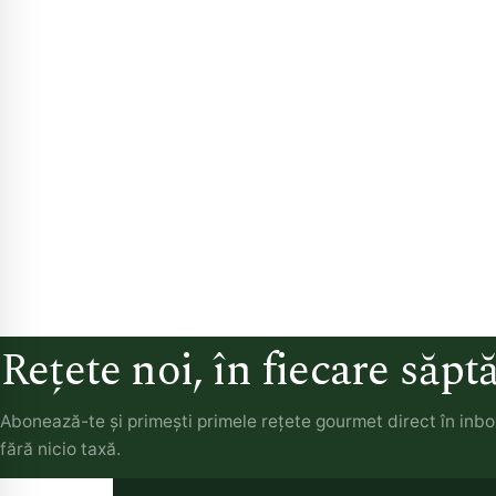
Rețete noi, în fiecare săp
Abonează-te și primești primele rețete gourmet direct în inb
fără nicio taxă.