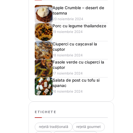
Apple Crumble – desert de
toamna
20 noiembrie 2024
Porc cu legume thailandeze
19 noiembrie 2024
Ciuperci cu cașcaval la
cuptor
18 noiembrie 2024
Fasole verde cu ciuperci la
cuptor
17 noiembrie 2024
Salata de post cu tofu si
spanac
16 noiembrie 2024
ETICHETE
rețetă tradițională
rețetă gourmet