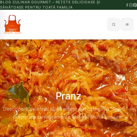
BLOG CULINAR GOURMET – REȚETE DELICIOASE ȘI
SĂNĂTOASE PENTRU TOATĂ FAMILIA
REȚETE
Pranz
Descoperă cele mai bune rețete din categoria „Pranz" —
preparate cu ingrediente alese și multă pasiune.
74 REȚETE