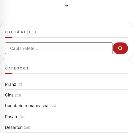
→
CAUTĂ REȚETE
Cauta
CATEGORII
Pranz
(74)
Cina
(73)
bucatarie romaneasca
(55)
Pasare
(41)
Deserturi
(26)