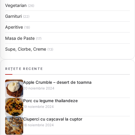
Vegetarian
(26)
Garnituri
(22)
Aperitive
(18)
Masa de Paste
(17)
Supe, Ciorbe, Creme
(13)
REȚETE RECENTE
Apple Crumble – desert de toamna
20 noiembrie 2024
Porc cu legume thailandeze
19 noiembrie 2024
Ciuperci cu cașcaval la cuptor
18 noiembrie 2024