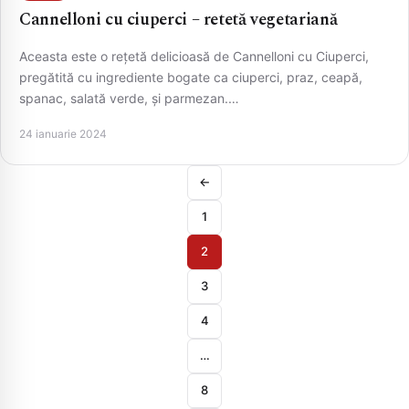
Cannelloni cu ciuperci – retetă vegetariană
Aceasta este o rețetă delicioasă de Cannelloni cu Ciuperci,
pregătită cu ingrediente bogate ca ciuperci, praz, ceapă,
spanac, salată verde, și parmezan.…
24 ianuarie 2024
←
1
2
3
4
…
8