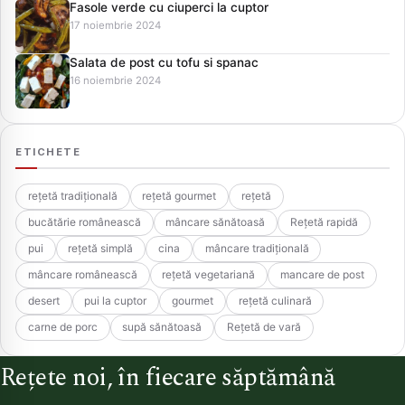
Fasole verde cu ciuperci la cuptor
17 noiembrie 2024
Salata de post cu tofu si spanac
16 noiembrie 2024
ETICHETE
rețetă tradițională
rețetă gourmet
rețetă
bucătărie românească
mâncare sănătoasă
Rețetă rapidă
pui
rețetă simplă
cina
mâncare tradițională
mâncare românească
rețetă vegetariană
mancare de post
desert
pui la cuptor
gourmet
rețetă culinară
carne de porc
supă sănătoasă
Rețetă de vară
Rețete noi, în fiecare săptămână