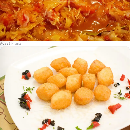
Acasă
Pranz
›