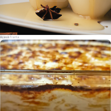
Acasă
Franta
›