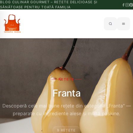
BLOG CULINAR GOURMET – REȚETE DELICIOASE ȘI
SĂNĂTOASE PENTRU TOATĂ FAMILIA
REȚETE
Franta
Descoperă cele mai bune rețete din categoria „Franta" —
preparate cu ingrediente alese și multă pasiune.
9 REȚETE