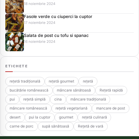
18 noiembrie 2024
Fasole verde cu ciuperci la cuptor
17 noiembrie 2024
Salata de post cu tofu si spanac
16 noiembrie 2024
ETICHETE
rețetă tradițională
rețetă gourmet
rețetă
bucătărie românească
mâncare sănătoasă
Rețetă rapidă
pui
rețetă simplă
cina
mâncare tradițională
mâncare românească
rețetă vegetariană
mancare de post
desert
pui la cuptor
gourmet
rețetă culinară
carne de porc
supă sănătoasă
Rețetă de vară