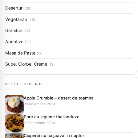
Deserturi
(26)
Vegetarian
(26)
Garnituri
(22)
Aperitive
(18)
Masa de Paste
(17)
Supe, Ciorbe, Creme
(13)
REȚETE RECENTE
Apple Crumble – desert de toamna
20 noiembrie 2024
Porc cu legume thailandeze
19 noiembrie 2024
Ciuperci cu cașcaval la cuptor