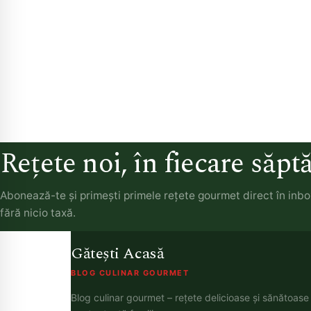
Rețete noi, în fiecare săp
Abonează-te și primești primele rețete gourmet direct în inb
fără nicio taxă.
Gătești Acasă
BLOG CULINAR GOURMET
Blog culinar gourmet – rețete delicioase și sănătoase