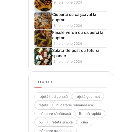
19 noiembrie 2024
Ciuperci cu cașcaval la
cuptor
18 noiembrie 2024
Fasole verde cu ciuperci la
cuptor
17 noiembrie 2024
Salata de post cu tofu si
spanac
16 noiembrie 2024
ETICHETE
rețetă tradițională
rețetă gourmet
rețetă
bucătărie românească
mâncare sănătoasă
Rețetă rapidă
pui
rețetă simplă
cina
mâncare tradițională