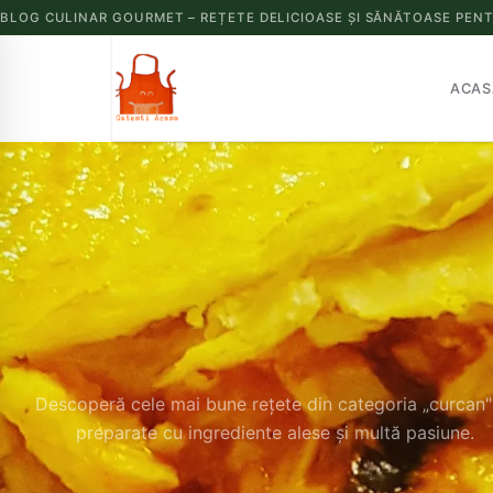
BLOG CULINAR GOURMET – REȚETE DELICIOASE ȘI SĂNĂTOASE PENT
ACAS
Descoperă cele mai bune rețete din categoria „curcan
preparate cu ingrediente alese și multă pasiune.