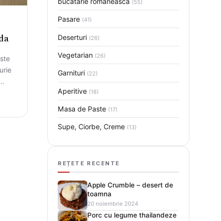
bucatarie romaneasca
(55)
Pasare
(41)
ida
Deserturi
(26)
Vegetarian
(26)
este
urie
Garnituri
(22)
Aperitive
(18)
Masa de Paste
(17)
Supe, Ciorbe, Creme
(13)
REȚETE RECENTE
Apple Crumble – desert de
toamna
20 noiembrie 2024
Porc cu legume thailandeze