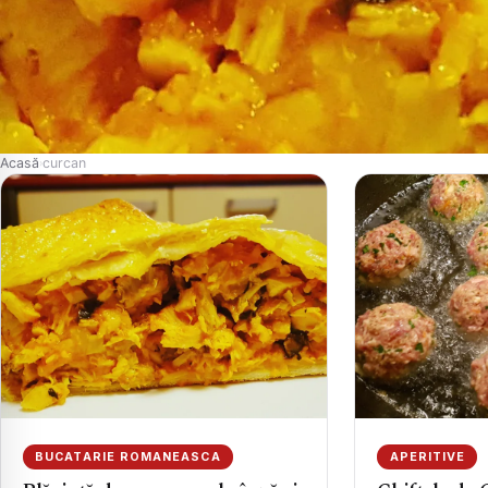
Acasă
curcan
›
BUCATARIE ROMANEASCA
APERITIVE