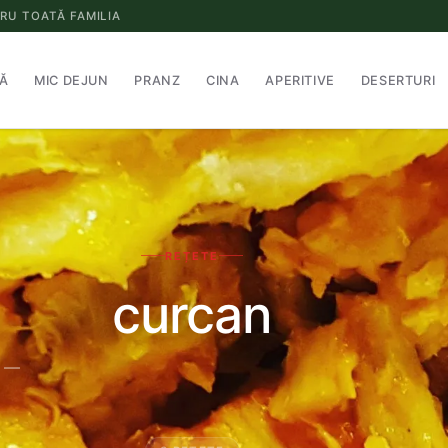
RU TOATĂ FAMILIA
Ă
MIC DEJUN
PRANZ
CINA
APERITIVE
DESERTURI
REȚETE
curcan
" —