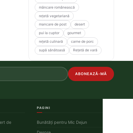
mâncare românească
rețetă vegetariană
mancare de post
desert
pui la cuptor
gourmet
rețetă culinară
carne de porc
supă sănătoasă
Rețetă de vară
ABONEAZĂ-MĂ
.
PAGINI
ert de
Bunătăți pentru Mic Dejun
Despre