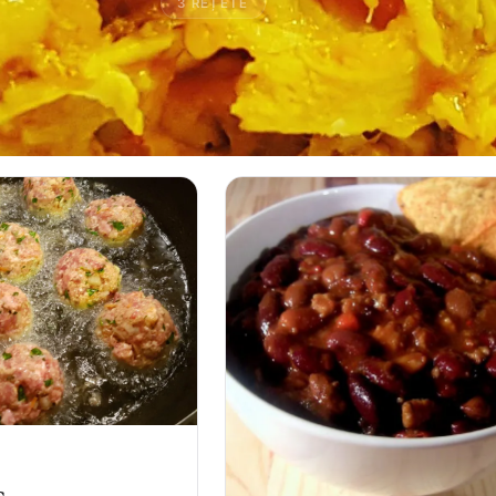
3 REȚETE
CAUTA