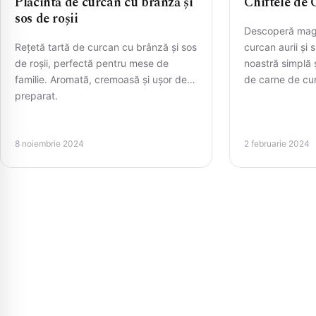
Plăcintă de curcan cu brânză și
Chiftele de
sos de roșii
Descoperă magi
Rețetă tartă de curcan cu brânză și sos
curcan aurii și 
de roșii, perfectă pentru mese de
noastră simplă 
familie. Aromată, cremoasă și ușor de
de carne de cur
preparat.
8 noiembrie 2024
2 februarie 2024