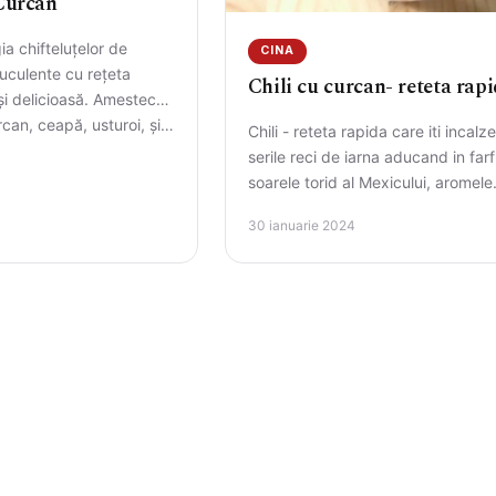
 Curcan
a chifteluțelor de
CINA
suculente cu rețeta
Chili cu curcan- reteta rap
și delicioasă. Amestecul
can, ceapă, usturoi, și…
Chili - reteta rapida care iti incalz
serile reci de iarna aducand in farf
soarele torid al Mexicului, aromele
picante si texturile…
30 ianuarie 2024