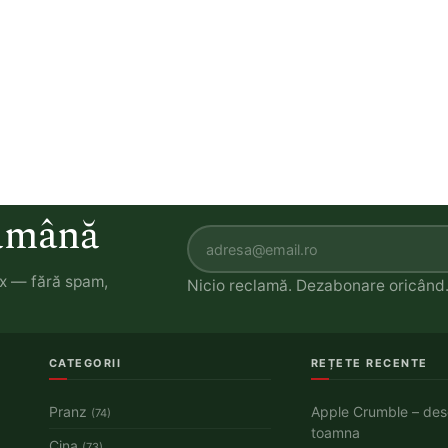
tămână
ox — fără spam,
Nicio reclamă. Dezabonare oricând
CATEGORII
REȚETE RECENTE
Pranz
Apple Crumble – des
(74)
toamna
Cina
(73)