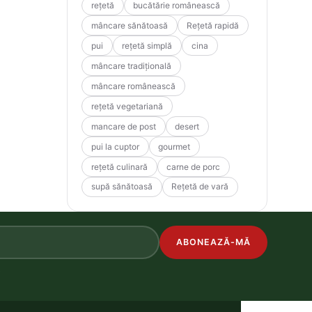
rețetă
bucătărie românească
mâncare sănătoasă
Rețetă rapidă
pui
rețetă simplă
cina
mâncare tradițională
mâncare românească
rețetă vegetariană
mancare de post
desert
pui la cuptor
gourmet
rețetă culinară
carne de porc
supă sănătoasă
Rețetă de vară
ABONEAZĂ-MĂ
.