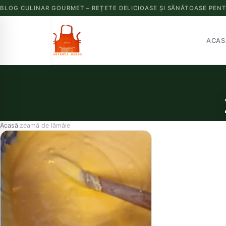
BLOG CULINAR GOURMET – REȚETE DELICIOASE ȘI SĂNĂTOASE PENT
ACAS
Acasă
zeamă de lămâie
›