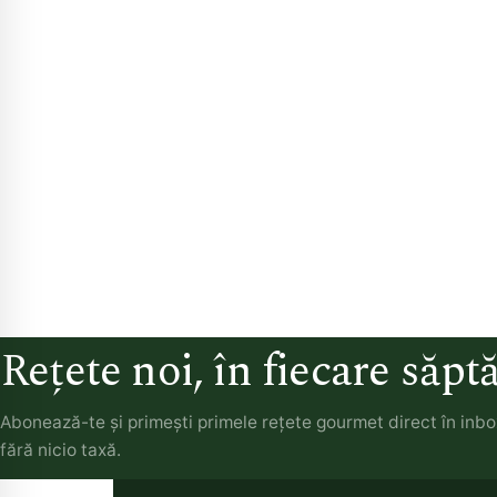
Rețete noi, în fiecare săp
Abonează-te și primești primele rețete gourmet direct în inb
fără nicio taxă.