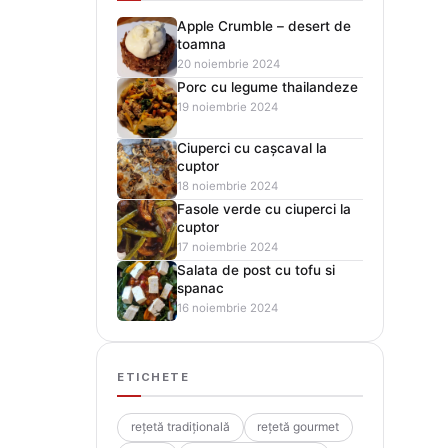
Apple Crumble – desert de
toamna
20 noiembrie 2024
Porc cu legume thailandeze
19 noiembrie 2024
Ciuperci cu cașcaval la
cuptor
18 noiembrie 2024
Fasole verde cu ciuperci la
cuptor
17 noiembrie 2024
Salata de post cu tofu si
spanac
16 noiembrie 2024
ETICHETE
rețetă tradițională
rețetă gourmet