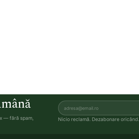
tămână
ox — fără spam,
Nicio reclamă. Dezabonare oricând