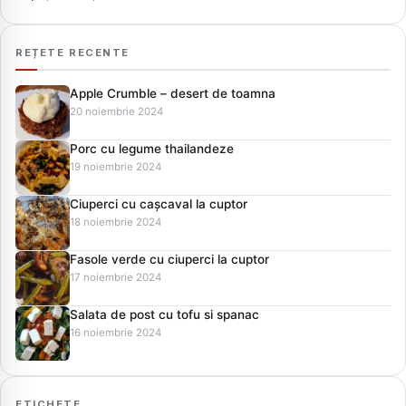
REȚETE RECENTE
Apple Crumble – desert de toamna
20 noiembrie 2024
Porc cu legume thailandeze
19 noiembrie 2024
Ciuperci cu cașcaval la cuptor
18 noiembrie 2024
Fasole verde cu ciuperci la cuptor
17 noiembrie 2024
Salata de post cu tofu si spanac
16 noiembrie 2024
ETICHETE