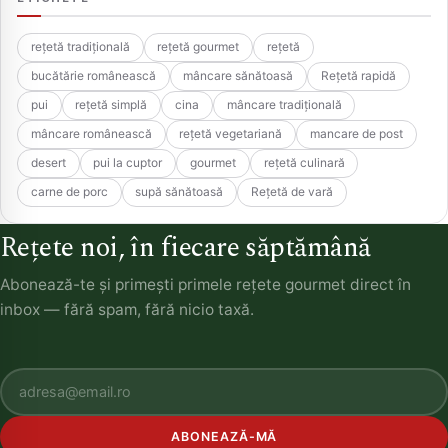
rețetă tradițională
rețetă gourmet
rețetă
bucătărie românească
mâncare sănătoasă
Rețetă rapidă
pui
rețetă simplă
cina
mâncare tradițională
mâncare românească
rețetă vegetariană
mancare de post
desert
pui la cuptor
gourmet
rețetă culinară
carne de porc
supă sănătoasă
Rețetă de vară
Rețete noi, în fiecare săptămână
Abonează-te și primești primele rețete gourmet direct în
inbox — fără spam, fără nicio taxă.
ABONEAZĂ-MĂ