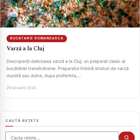
BUCATARIE ROMANEASCA
Varză a la Cluj
Descoperiți delicioasa varză a la Cluj, un preparat clasic al
bucătăriei transilvănene. Preparatul îmbină straturi de varză
murată sau dulce, dupa preferinta,…
CAUTA
29 ianuarie 2024
CAUTĂ REȚETE
Cauta