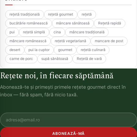
rețetă tradițională
rețetă gourmet
rețetă
bucătărie românească
mâncare sănătoasă
Rețetă rapidă
pui
rețetă simplă
cina
mâncare tradițională
mâncare românească
rețetă vegetariană
mancare de post
desert
pui la cuptor
gourmet
rețetă culinară
carne de porc
supă sănătoasă
Rețetă de vară
Rețete noi, în fiecare săptămână
Abonează-te și primești primele rețete gourmet direct în
inbox — fără spam, fără nicio taxă.
ABONEAZĂ-MĂ