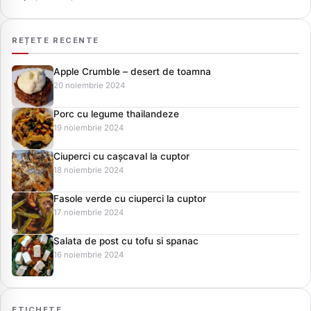
REȚETE RECENTE
Apple Crumble – desert de toamna
20 noiembrie 2024
Porc cu legume thailandeze
19 noiembrie 2024
Ciuperci cu cașcaval la cuptor
18 noiembrie 2024
Fasole verde cu ciuperci la cuptor
17 noiembrie 2024
Salata de post cu tofu si spanac
16 noiembrie 2024
ETICHETE