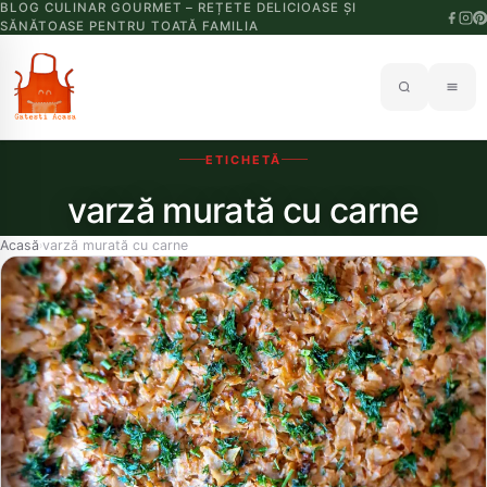
BLOG CULINAR GOURMET – REȚETE DELICIOASE ȘI
SĂNĂTOASE PENTRU TOATĂ FAMILIA
ETICHETĂ
varză murată cu carne
Acasă
varză murată cu carne
›