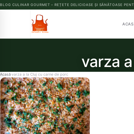
BLOG CULINAR GOURMET – REȚETE DELICIOASE ȘI SĂNĂTOASE PENT
ACAS
varza a
Acasă
varza a la Cluj cu carne de porc
›