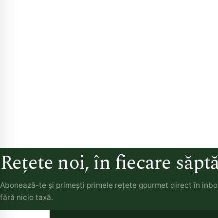
Rețete noi, în fiecare săp
Abonează-te și primești primele rețete gourmet direct în inb
fără nicio taxă.