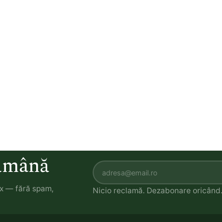
tămână
ox — fără spam,
Nicio reclamă. Dezabonare oricând