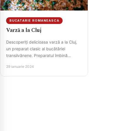
BUCATARIE ROMANEASCA
Varză a la Cluj
Descoperiți delicioasa varză a la Cluj,
un preparat clasic al bucătăriei
transilvănene. Preparatul îmbină
straturi de varză murată sau dulce,
29 ianuarie 2024
dupa preferinta,…