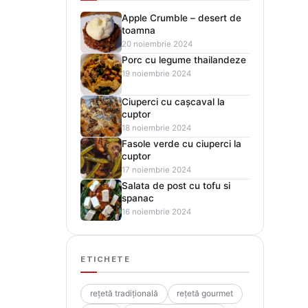
Apple Crumble – desert de
toamna
20 noiembrie 2024
Porc cu legume thailandeze
19 noiembrie 2024
Ciuperci cu cașcaval la
cuptor
18 noiembrie 2024
Fasole verde cu ciuperci la
cuptor
17 noiembrie 2024
Salata de post cu tofu si
spanac
16 noiembrie 2024
ETICHETE
rețetă tradițională
rețetă gourmet