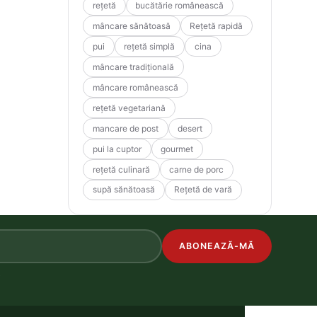
rețetă
bucătărie românească
mâncare sănătoasă
Rețetă rapidă
pui
rețetă simplă
cina
mâncare tradițională
mâncare românească
rețetă vegetariană
mancare de post
desert
pui la cuptor
gourmet
rețetă culinară
carne de porc
supă sănătoasă
Rețetă de vară
ABONEAZĂ-MĂ
.