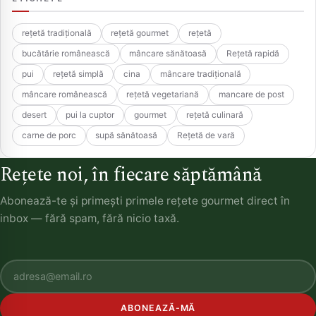
rețetă tradițională
rețetă gourmet
rețetă
bucătărie românească
mâncare sănătoasă
Rețetă rapidă
pui
rețetă simplă
cina
mâncare tradițională
mâncare românească
rețetă vegetariană
mancare de post
desert
pui la cuptor
gourmet
rețetă culinară
carne de porc
supă sănătoasă
Rețetă de vară
Rețete noi, în fiecare săptămână
Abonează-te și primești primele rețete gourmet direct în
inbox — fără spam, fără nicio taxă.
ABONEAZĂ-MĂ