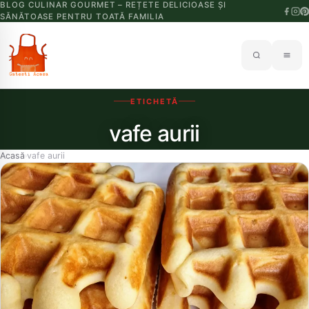
BLOG CULINAR GOURMET – REȚETE DELICIOASE ȘI
SĂNĂTOASE PENTRU TOATĂ FAMILIA
ETICHETĂ
vafe aurii
Acasă
vafe aurii
›