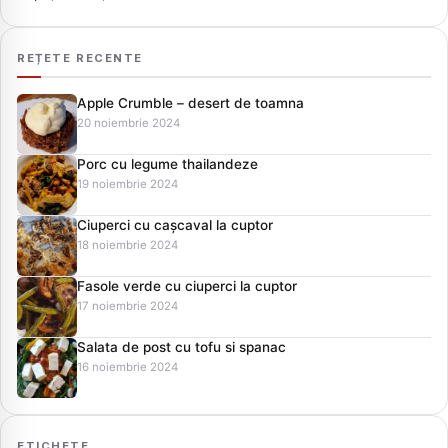
REȚETE RECENTE
Apple Crumble – desert de toamna
20 noiembrie 2024
Porc cu legume thailandeze
19 noiembrie 2024
Ciuperci cu cașcaval la cuptor
18 noiembrie 2024
Fasole verde cu ciuperci la cuptor
17 noiembrie 2024
Salata de post cu tofu si spanac
16 noiembrie 2024
ETICHETE