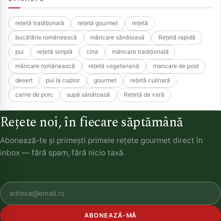
rețetă tradițională
rețetă gourmet
rețetă
bucătărie românească
mâncare sănătoasă
Rețetă rapidă
pui
rețetă simplă
cina
mâncare tradițională
mâncare românească
rețetă vegetariană
mancare de post
desert
pui la cuptor
gourmet
rețetă culinară
carne de porc
supă sănătoasă
Rețetă de vară
Rețete noi, în fiecare săptămână
Abonează-te și primești primele rețete gourmet direct în
inbox — fără spam, fără nicio taxă.
ABONEAZĂ-MĂ