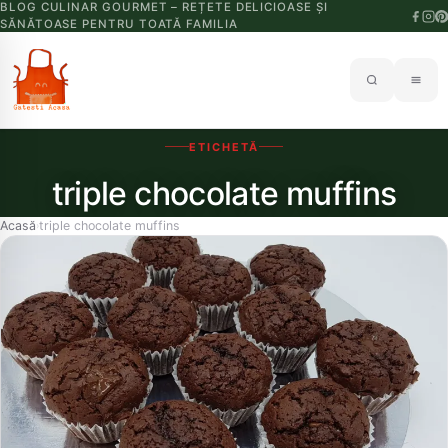
BLOG CULINAR GOURMET – REȚETE DELICIOASE ȘI
SĂNĂTOASE PENTRU TOATĂ FAMILIA
ETICHETĂ
triple chocolate muffins
Acasă
triple chocolate muffins
›