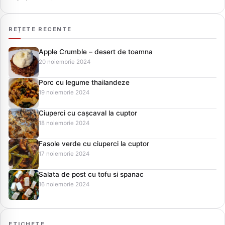
REȚETE RECENTE
Apple Crumble – desert de toamna
20 noiembrie 2024
Porc cu legume thailandeze
19 noiembrie 2024
Ciuperci cu cașcaval la cuptor
18 noiembrie 2024
Fasole verde cu ciuperci la cuptor
17 noiembrie 2024
Salata de post cu tofu si spanac
16 noiembrie 2024
ETICHETE