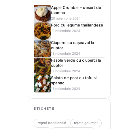
Apple Crumble – desert de
toamna
20 noiembrie 2024
Porc cu legume thailandeze
19 noiembrie 2024
Ciuperci cu cașcaval la
cuptor
18 noiembrie 2024
Fasole verde cu ciuperci la
cuptor
17 noiembrie 2024
Salata de post cu tofu si
spanac
16 noiembrie 2024
ETICHETE
rețetă tradițională
rețetă gourmet