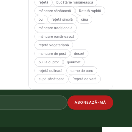
rețetă
bucătărie românească
mâncare sănătoasă
Rețetă rapidă
pui
rețetă simplă
cina
mâncare tradițională
mâncare românească
rețetă vegetariană
mancare de post
desert
pui la cuptor
gourmet
rețetă culinară
carne de porc
supă sănătoasă
Rețetă de vară
ABONEAZĂ-MĂ
.