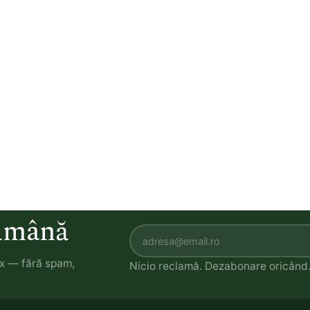
tămână
ox — fără spam,
Nicio reclamă. Dezabonare oricând