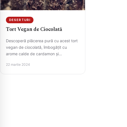
DESERTURI
Tort Vegan de Ciocolată
Descoperă plăcerea pură cu acest tort
vegan de ciocolată, îmbogățit cu
arome calde de cardamon și
scorțișoară. Cu o textură umedă și…
22 martie 2024