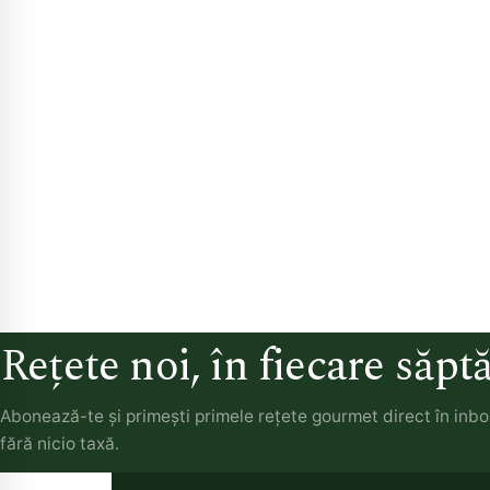
Rețete noi, în fiecare săp
Abonează-te și primești primele rețete gourmet direct în inb
fără nicio taxă.