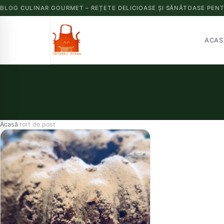
BLOG CULINAR GOURMET – REȚETE DELICIOASE ȘI SĂNĂTOASE PENT
ACAS
Acasă
tort de post
›