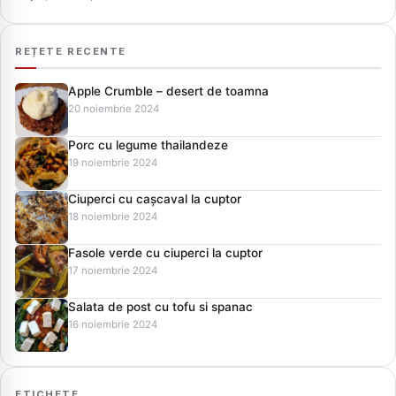
REȚETE RECENTE
Apple Crumble – desert de toamna
20 noiembrie 2024
Porc cu legume thailandeze
19 noiembrie 2024
Ciuperci cu cașcaval la cuptor
18 noiembrie 2024
Fasole verde cu ciuperci la cuptor
17 noiembrie 2024
Salata de post cu tofu si spanac
16 noiembrie 2024
ETICHETE