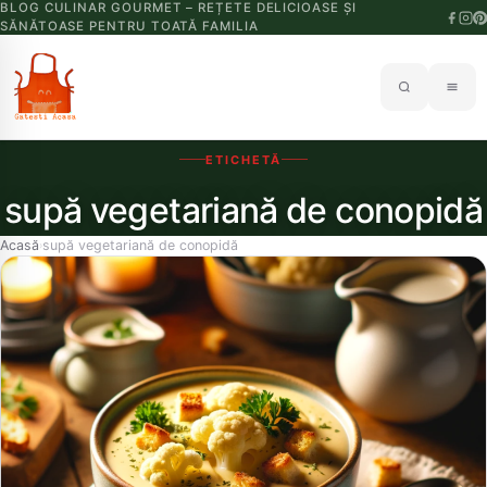
BLOG CULINAR GOURMET – REȚETE DELICIOASE ȘI
SĂNĂTOASE PENTRU TOATĂ FAMILIA
ETICHETĂ
supă vegetariană de conopidă
Acasă
supă vegetariană de conopidă
›