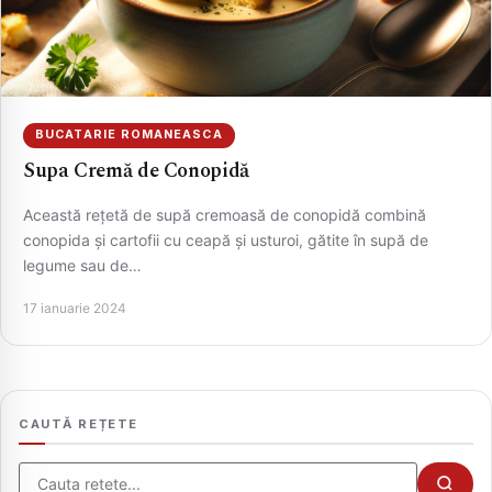
BUCATARIE ROMANEASCA
Supa Cremă de Conopidă
Această rețetă de supă cremoasă de conopidă combină
conopida și cartofii cu ceapă și usturoi, gătite în supă de
legume sau de…
CAUTA
17 ianuarie 2024
CAUTĂ REȚETE
Cauta