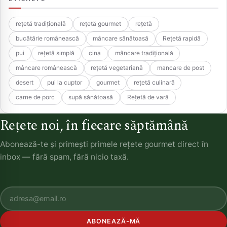
rețetă tradițională
rețetă gourmet
rețetă
bucătărie românească
mâncare sănătoasă
Rețetă rapidă
pui
rețetă simplă
cina
mâncare tradițională
mâncare românească
rețetă vegetariană
mancare de post
desert
pui la cuptor
gourmet
rețetă culinară
carne de porc
supă sănătoasă
Rețetă de vară
Rețete noi, în fiecare săptămână
Abonează-te și primești primele rețete gourmet direct în
inbox — fără spam, fără nicio taxă.
ABONEAZĂ-MĂ