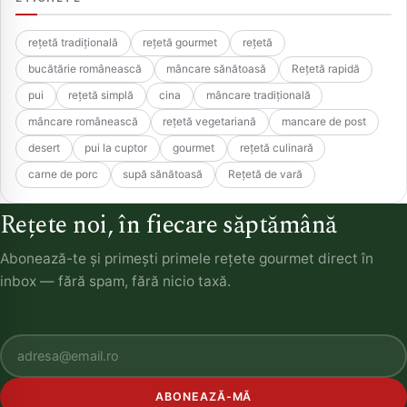
rețetă tradițională
rețetă gourmet
rețetă
bucătărie românească
mâncare sănătoasă
Rețetă rapidă
pui
rețetă simplă
cina
mâncare tradițională
mâncare românească
rețetă vegetariană
mancare de post
desert
pui la cuptor
gourmet
rețetă culinară
carne de porc
supă sănătoasă
Rețetă de vară
Rețete noi, în fiecare săptămână
Abonează-te și primești primele rețete gourmet direct în
inbox — fără spam, fără nicio taxă.
ABONEAZĂ-MĂ