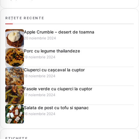
REȚETE RECENTE
Apple Crumble – desert de toamna
20 noiembrie 2024
Porc cu legume thailandeze
19 noiembrie 2024
Ciuperci cu cașcaval la cuptor
18 noiembrie 2024
Fasole verde cu ciuperci la cuptor
17 noiembrie 2024
Salata de post cu tofu si spanac
16 noiembrie 2024
ETICHETE