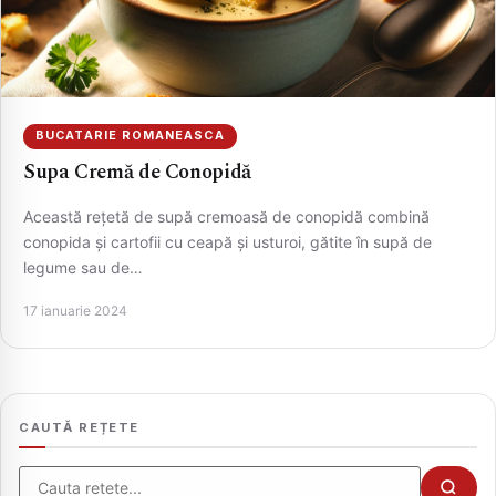
BUCATARIE ROMANEASCA
Supa Cremă de Conopidă
Această rețetă de supă cremoasă de conopidă combină
conopida și cartofii cu ceapă și usturoi, gătite în supă de
legume sau de…
CAUTA
17 ianuarie 2024
CAUTĂ REȚETE
Cauta