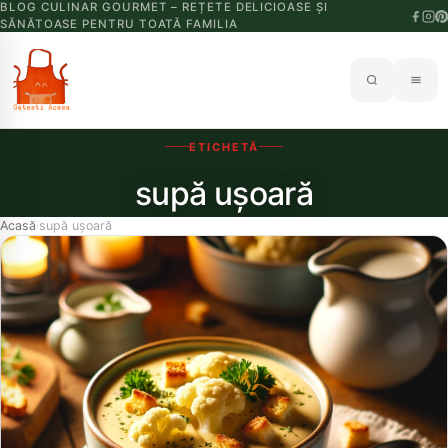
BLOG CULINAR GOURMET – REȚETE DELICIOASE ȘI
SĂNĂTOASE PENTRU TOATĂ FAMILIA
ETICHETĂ
supă ușoară
Acasă
supă ușoară
›