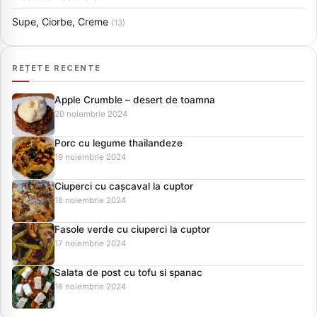
Supe, Ciorbe, Creme
(13)
REȚETE RECENTE
Apple Crumble – desert de toamna
20 noiembrie 2024
Porc cu legume thailandeze
19 noiembrie 2024
Ciuperci cu cașcaval la cuptor
18 noiembrie 2024
Fasole verde cu ciuperci la cuptor
17 noiembrie 2024
Salata de post cu tofu si spanac
16 noiembrie 2024