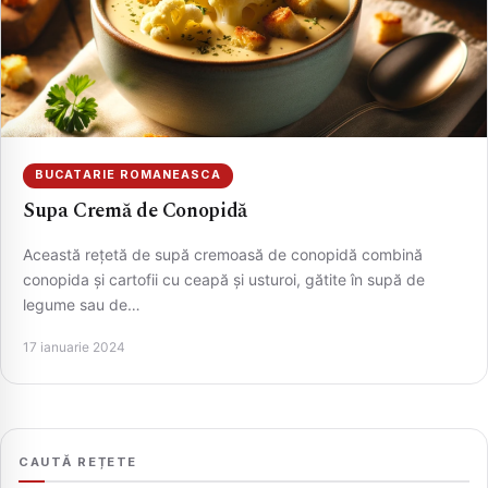
BUCATARIE ROMANEASCA
Supa Cremă de Conopidă
Această rețetă de supă cremoasă de conopidă combină
CAUTA
conopida și cartofii cu ceapă și usturoi, gătite în supă de
legume sau de…
17 ianuarie 2024
CAUTĂ REȚETE