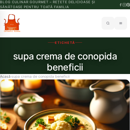
BLOG CULINAR GOURMET – REȚETE DELICIOASE ȘI
SĂNĂTOASE PENTRU TOATĂ FAMILIA
ETICHETĂ
supa crema de conopida
beneficii
Acasă
supa crema de conopida beneficii
›