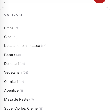
CATEGORII
Pranz
(74)
Cina
(73)
bucatarie romaneasca
(55)
Pasare
(41)
Deserturi
(26)
Vegetarian
(26)
Garnituri
(22)
Aperitive
(18)
Masa de Paste
(17)
Supe, Ciorbe, Creme
(13)