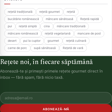
rețetă tradițională
rețetă gourmet
rețetă
bucătărie românească
mâncare sănătoasă
Rețetă rapidă
pui
rețetă simplă
cina
mâncare tradițională
mâncare românească
rețetă vegetariană
mancare de post
desert
pui la cuptor
gourmet
rețetă culinară
carne de porc
supă sănătoasă
Rețetă de vară
Rețete noi, în fiecare săptămână
Abonează-te și primești primele rețete gourmet direct în
inbox — fără spam, fără nicio taxă.
ABONEAZĂ-MĂ