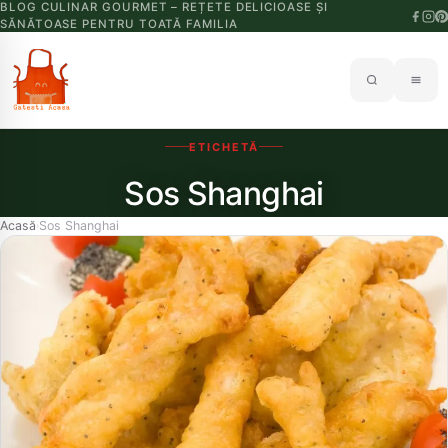
BLOG CULINAR GOURMET – REȚETE DELICIOASE ȘI
SĂNĂTOASE PENTRU TOATĂ FAMILIA
ETICHETĂ
Sos Shanghai
Acasă
Sos Shanghai
›