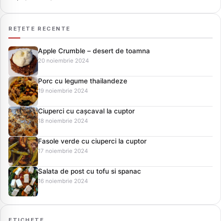
REȚETE RECENTE
Apple Crumble – desert de toamna
20 noiembrie 2024
Porc cu legume thailandeze
19 noiembrie 2024
Ciuperci cu cașcaval la cuptor
18 noiembrie 2024
Fasole verde cu ciuperci la cuptor
17 noiembrie 2024
Salata de post cu tofu si spanac
16 noiembrie 2024
ETICHETE