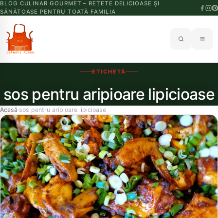
BLOG CULINAR GOURMET – REȚETE DELICIOASE ȘI
SĂNĂTOASE PENTRU TOATĂ FAMILIA
ETICHETĂ
sos pentru aripioare lipicioase
Acasă
sos pentru aripioare lipicioase
›