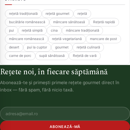
rețetă tradițională
rețetă gourmet
rețetă
bucătărie românească
mâncare sănătoasă
Rețetă rapidă
pui
rețetă simplă
cina
mâncare tradițională
mâncare românească
rețetă vegetariană
mancare de post
desert
pui la cuptor
gourmet
rețetă culinară
carne de porc
supă sănătoasă
Rețetă de vară
Rețete noi, în fiecare săptămână
Abonează-te și primești primele rețete gourmet direct în
inbox — fără spam, fără nicio taxă.
ABONEAZĂ-MĂ