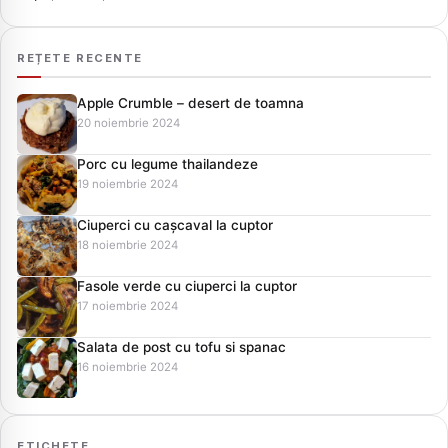
REȚETE RECENTE
Apple Crumble – desert de toamna
20 noiembrie 2024
Porc cu legume thailandeze
19 noiembrie 2024
Ciuperci cu cașcaval la cuptor
18 noiembrie 2024
Fasole verde cu ciuperci la cuptor
17 noiembrie 2024
Salata de post cu tofu si spanac
16 noiembrie 2024
ETICHETE