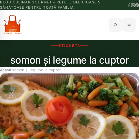
BLOG CULINAR GOURMET – REȚETE DELICIOASE ȘI
SĂNĂTOASE PENTRU TOATĂ FAMILIA
ETICHETĂ
somon și legume la cuptor
Acasă
somon și legume la cuptor
›