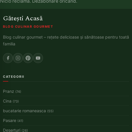
Nicio reclamă. Dezabonare oricând.
Gătești Acasă
BLOG CULINAR GOURMET
Blog culinar gourmet – rețete delicioase și sănătoase pentru toată
familia
CATEGORII
Pranz
(74)
Cina
(73)
bucatarie romaneasca
(55)
Pasare
(41)
Deserturi
(26)