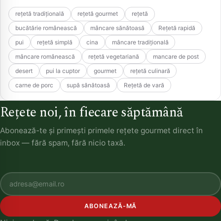
rețetă tradițională
rețetă gourmet
rețetă
bucătărie românească
mâncare sănătoasă
Rețetă rapidă
pui
rețetă simplă
cina
mâncare tradițională
mâncare românească
rețetă vegetariană
mancare de post
desert
pui la cuptor
gourmet
rețetă culinară
carne de porc
supă sănătoasă
Rețetă de vară
Rețete noi, în fiecare săptămână
Abonează-te și primești primele rețete gourmet direct în
inbox — fără spam, fără nicio taxă.
ABONEAZĂ-MĂ