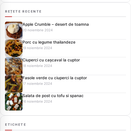
REȚETE RECENTE
Apple Crumble – desert de toamna
20 noiembrie 2024
Porc cu legume thailandeze
19 noiembrie 2024
Ciuperci cu cașcaval la cuptor
18 noiembrie 2024
Fasole verde cu ciuperci la cuptor
17 noiembrie 2024
Salata de post cu tofu si spanac
16 noiembrie 2024
ETICHETE