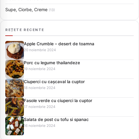
Supe, Ciorbe, Creme
(13)
REȚETE RECENTE
Apple Crumble – desert de toamna
20 noiembrie 2024
Porc cu legume thailandeze
19 noiembrie 2024
Ciuperci cu cașcaval la cuptor
18 noiembrie 2024
Fasole verde cu ciuperci la cuptor
17 noiembrie 2024
Salata de post cu tofu si spanac
16 noiembrie 2024