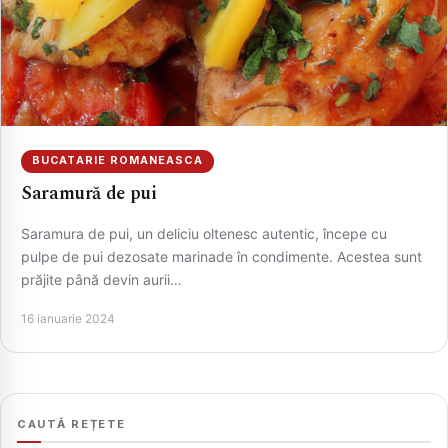
BUCATARIE ROMANEASCA
Saramură de pui
Saramura de pui, un deliciu oltenesc autentic, începe cu
CAUTA
pulpe de pui dezosate marinade în condimente. Acestea sunt
prăjite până devin aurii…
16 ianuarie 2024
CAUTĂ REȚETE