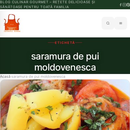
BLOG CULINAR GOURMET – REȚETE DELICIOASE ȘI
SĂNĂTOASE PENTRU TOATĂ FAMILIA
ETICHETĂ
saramura de pui
moldovenesca
Acasă
saramura de pui moldovenesca
›