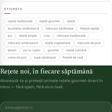
ETICHETE
rețetă tradițională
rețetă gourmet
rețetă
bucătărie românească
mâncare sănătoasă
Rețetă rapidă
pui
rețetă simplă
cina
mâncare tradițională
mâncare românească
rețetă vegetariană
mancare de post
desert
pui la cuptor
gourmet
rețetă culinară
carne de porc
supă sănătoasă
Rețetă de vară
Rețete noi, în fiecare săptămână
Abonează-te și primești primele rețete gourmet direct în
inbox — fără spam, fără nicio taxă.