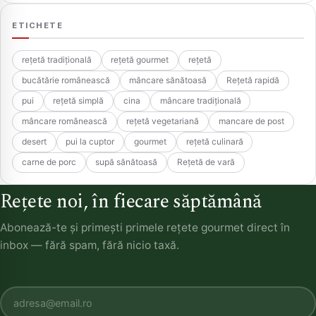
ETICHETE
rețetă tradițională
rețetă gourmet
rețetă
bucătărie românească
mâncare sănătoasă
Rețetă rapidă
pui
rețetă simplă
cina
mâncare tradițională
mâncare românească
rețetă vegetariană
mancare de post
desert
pui la cuptor
gourmet
rețetă culinară
carne de porc
supă sănătoasă
Rețetă de vară
Rețete noi, în fiecare săptămână
Abonează-te și primești primele rețete gourmet direct în
inbox — fără spam, fără nicio taxă.