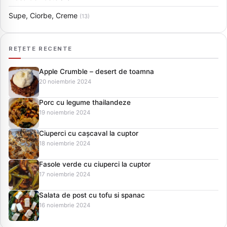
Supe, Ciorbe, Creme
(13)
REȚETE RECENTE
Apple Crumble – desert de toamna
20 noiembrie 2024
Porc cu legume thailandeze
19 noiembrie 2024
Ciuperci cu cașcaval la cuptor
18 noiembrie 2024
Fasole verde cu ciuperci la cuptor
17 noiembrie 2024
Salata de post cu tofu si spanac
16 noiembrie 2024