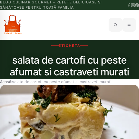
BLOG CULINAR GOURMET – REȚETE DELICIOASE ȘI
SĂNĂTOASE PENTRU TOATĂ FAMILIA
ETICHETĂ
salata de cartofi cu peste
afumat si castraveti murati
Acasă
salata de cartofi cu peste afumat si castraveti murati
›