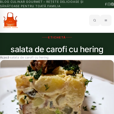
BLOG CULINAR GOURMET – REȚETE DELICIOASE ȘI
SĂNĂTOASE PENTRU TOATĂ FAMILIA
ETICHETĂ
salata de carofi cu hering
Acasă
salata de carofi cu hering
›