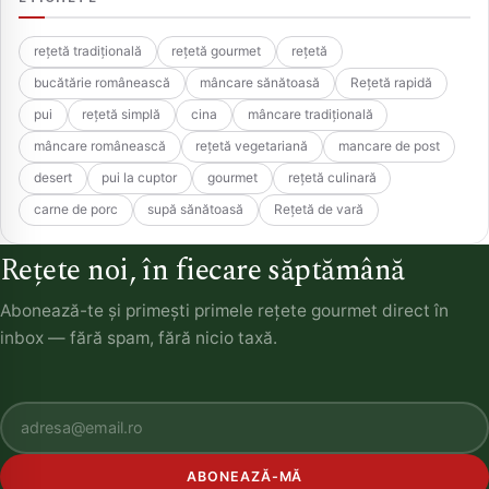
rețetă tradițională
rețetă gourmet
rețetă
bucătărie românească
mâncare sănătoasă
Rețetă rapidă
pui
rețetă simplă
cina
mâncare tradițională
mâncare românească
rețetă vegetariană
mancare de post
desert
pui la cuptor
gourmet
rețetă culinară
carne de porc
supă sănătoasă
Rețetă de vară
Rețete noi, în fiecare săptămână
Abonează-te și primești primele rețete gourmet direct în
inbox — fără spam, fără nicio taxă.
ABONEAZĂ-MĂ