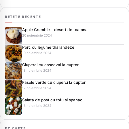
REȚETE RECENTE
Apple Crumble – desert de toamna
20 noiembrie 2024
Porc cu legume thailandeze
19 noiembrie 2024
Ciuperci cu cașcaval la cuptor
18 noiembrie 2024
Fasole verde cu ciuperci la cuptor
17 noiembrie 2024
Salata de post cu tofu si spanac
16 noiembrie 2024
ETICHETE