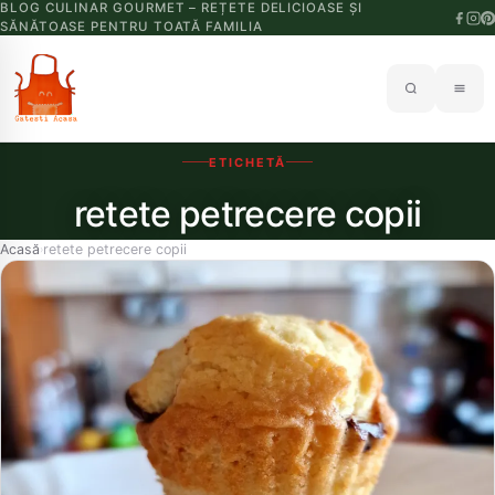
BLOG CULINAR GOURMET – REȚETE DELICIOASE ȘI
SĂNĂTOASE PENTRU TOATĂ FAMILIA
ETICHETĂ
retete petrecere copii
Acasă
retete petrecere copii
›