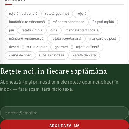
rețetă tradițională
rețetă gourmet
rețetă
bucătărie românească
mâncare sănătoasă
Rețetă rapidă
pui
rețetă simplă
cina
mâncare tradițională
mâncare românească
rețetă vegetariană
mancare de post
desert
pui la cuptor
gourmet
rețetă culinară
carne de porc
supă sănătoasă
Rețetă de vară
Rețete noi, în fiecare săptămână
Abonează-te și primești primele rețete gourmet direct în
inbox — fără spam, fără nicio taxă.
ABONEAZĂ-MĂ