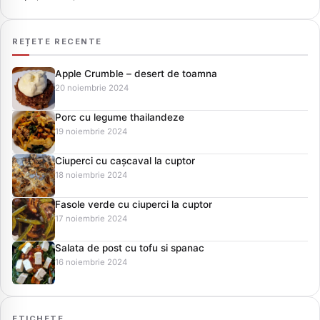
REȚETE RECENTE
Apple Crumble – desert de toamna
20 noiembrie 2024
Porc cu legume thailandeze
19 noiembrie 2024
Ciuperci cu cașcaval la cuptor
18 noiembrie 2024
Fasole verde cu ciuperci la cuptor
17 noiembrie 2024
Salata de post cu tofu si spanac
16 noiembrie 2024
ETICHETE