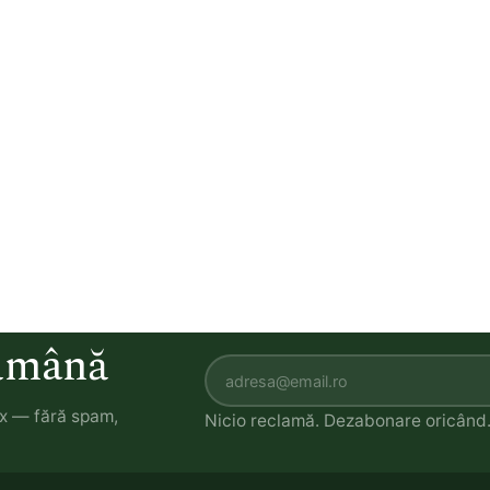
tămână
ox — fără spam,
Nicio reclamă. Dezabonare oricând