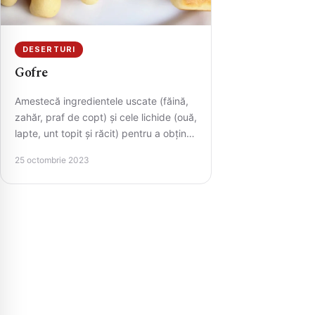
DESERTURI
Gofre
Amestecă ingredientele uscate (făină,
zahăr, praf de copt) și cele lichide (ouă,
lapte, unt topit și răcit) pentru a obține
un aluat…
25 octombrie 2023