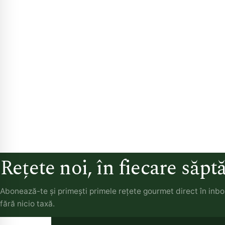
Rețete noi, în fiecare săp
Abonează-te și primești primele rețete gourmet direct în inb
fără nicio taxă.