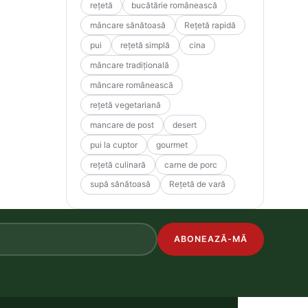
rețetă
bucătărie românească
mâncare sănătoasă
Rețetă rapidă
pui
rețetă simplă
cina
mâncare tradițională
mâncare românească
rețetă vegetariană
mancare de post
desert
pui la cuptor
gourmet
rețetă culinară
carne de porc
supă sănătoasă
Rețetă de vară
ABONEAZĂ-MĂ
.