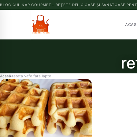
BLOG CULINAR GOURMET – REȚETE DELICIOASE ȘI SĂNĂTOASE PENT
ACAS
re
Acasă
reteta vafe fara lapte
›