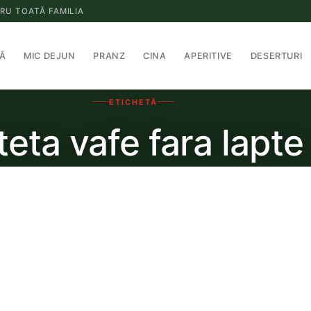
RU TOATĂ FAMILIA
Ă
MIC DEJUN
PRANZ
CINA
APERITIVE
DESERTURI
ETICHETĂ
teta vafe fara lapte