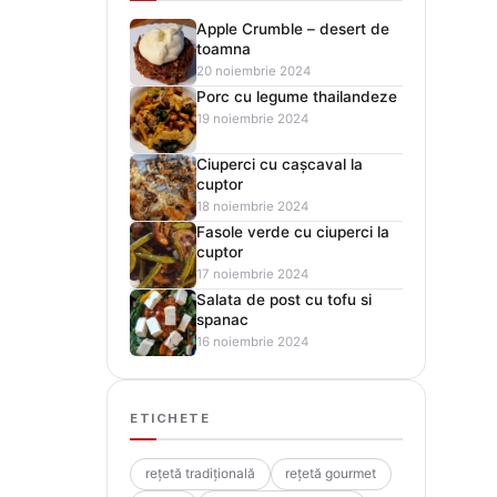
Apple Crumble – desert de
toamna
20 noiembrie 2024
Porc cu legume thailandeze
19 noiembrie 2024
Ciuperci cu cașcaval la
cuptor
18 noiembrie 2024
Fasole verde cu ciuperci la
cuptor
17 noiembrie 2024
Salata de post cu tofu si
spanac
16 noiembrie 2024
ETICHETE
rețetă tradițională
rețetă gourmet