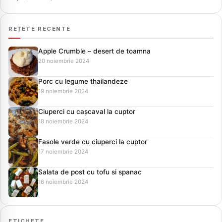
REȚETE RECENTE
Apple Crumble – desert de toamna
20 noiembrie 2024
Porc cu legume thailandeze
19 noiembrie 2024
Ciuperci cu cașcaval la cuptor
18 noiembrie 2024
Fasole verde cu ciuperci la cuptor
17 noiembrie 2024
Salata de post cu tofu si spanac
16 noiembrie 2024
ETICHETE