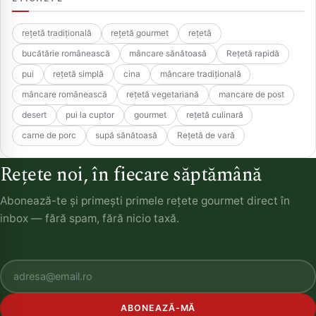
rețetă tradițională
rețetă gourmet
rețetă
bucătărie românească
mâncare sănătoasă
Rețetă rapidă
pui
rețetă simplă
cina
mâncare tradițională
mâncare românească
rețetă vegetariană
mancare de post
desert
pui la cuptor
gourmet
rețetă culinară
carne de porc
supă sănătoasă
Rețetă de vară
Rețete noi, în fiecare săptămână
Abonează-te și primești primele rețete gourmet direct în
inbox — fără spam, fără nicio taxă.
ABONEAZĂ-MĂ