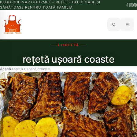
BLOG CULINAR GOURMET – REȚETE DELICIOASE ȘI
SĂNĂTOASE PENTRU TOATĂ FAMILIA
ETICHETĂ
rețetă ușoară coaste
Acasă
rețetă ușoară coaste
›