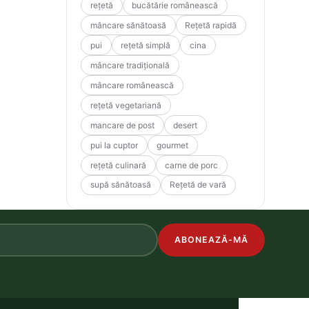
rețetă
bucătărie românească
mâncare sănătoasă
Rețetă rapidă
pui
rețetă simplă
cina
mâncare tradițională
mâncare românească
rețetă vegetariană
mancare de post
desert
pui la cuptor
gourmet
rețetă culinară
carne de porc
supă sănătoasă
Rețetă de vară
ABONEAZĂ-MĂ
.