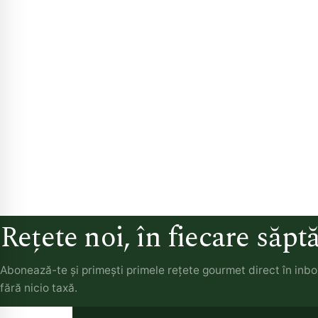
Rețete noi, în fiecare săp
Abonează-te și primești primele rețete gourmet direct în inb
fără nicio taxă.