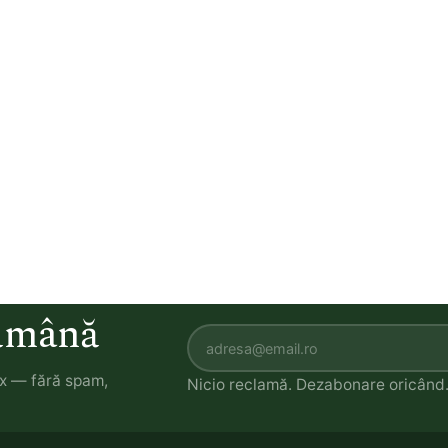
tămână
ox — fără spam,
Nicio reclamă. Dezabonare oricând