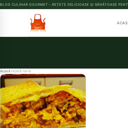
BLOG CULINAR GOURMET – REȚETE DELICIOASE ȘI SĂNĂTOASE PENT
ACAS
Acasă
rețetă tartă
›