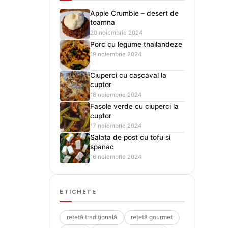
Apple Crumble – desert de
toamna
20 noiembrie 2024
Porc cu legume thailandeze
19 noiembrie 2024
Ciuperci cu cașcaval la
cuptor
18 noiembrie 2024
Fasole verde cu ciuperci la
cuptor
17 noiembrie 2024
Salata de post cu tofu si
spanac
16 noiembrie 2024
ETICHETE
rețetă tradițională
rețetă gourmet