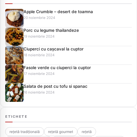
Apple Crumble – desert de toamna
20 noiembrie 2024
Porc cu legume thailandeze
19 noiembrie 2024
Ciuperci cu cașcaval la cuptor
18 noiembrie 2024
Fasole verde cu ciuperci la cuptor
17 noiembrie 2024
Salata de post cu tofu si spanac
16 noiembrie 2024
ETICHETE
rețetă tradițională
rețetă gourmet
rețetă