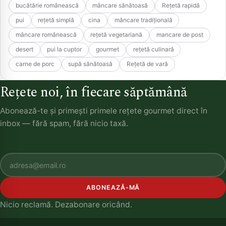
bucătărie românească
mâncare sănătoasă
Rețetă rapidă
pui
rețetă simplă
cina
mâncare tradițională
mâncare românească
rețetă vegetariană
mancare de post
desert
pui la cuptor
gourmet
rețetă culinară
carne de porc
supă sănătoasă
Rețetă de vară
Rețete noi, în fiecare săptămână
Abonează-te și primești primele rețete gourmet direct în
inbox — fără spam, fără nicio taxă.
ABONEAZĂ-MĂ
Nicio reclamă. Dezabonare oricând.