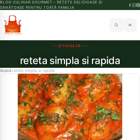
BLOG CULINAR GOURMET – REȚETE DELICIOASE ȘI
SĂNĂTOASE PENTRU TOATĂ FAMILIA
ETICHETĂ
reteta simpla si rapida
Acasă
reteta simpla si rapida
›