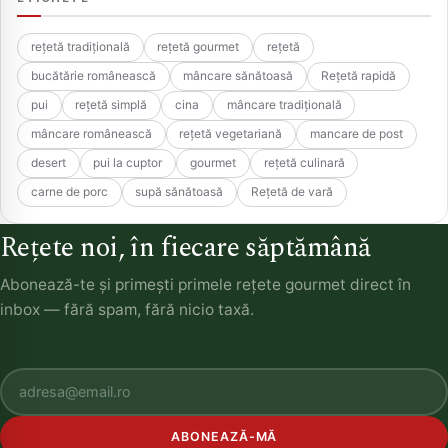
rețetă tradițională
rețetă gourmet
rețetă
bucătărie românească
mâncare sănătoasă
Rețetă rapidă
pui
rețetă simplă
cina
mâncare tradițională
mâncare românească
rețetă vegetariană
mancare de post
desert
pui la cuptor
gourmet
rețetă culinară
carne de porc
supă sănătoasă
Rețetă de vară
Rețete noi, în fiecare săptămână
Abonează-te și primești primele rețete gourmet direct în
inbox — fără spam, fără nicio taxă.
ABONEAZĂ-MĂ