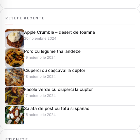
REȚETE RECENTE
Apple Crumble – desert de toamna
20 noiembrie 2024
Porc cu legume thailandeze
19 noiembrie 2024
Ciuperci cu cașcaval la cuptor
18 noiembrie 2024
Fasole verde cu ciuperci la cuptor
17 noiembrie 2024
Salata de post cu tofu si spanac
16 noiembrie 2024
ETICHETE