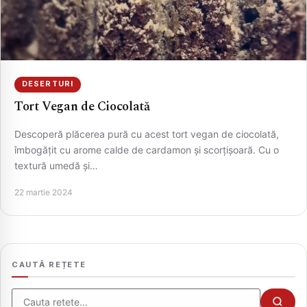
DESERTURI
Tort Vegan de Ciocolată
Descoperă plăcerea pură cu acest tort vegan de ciocolată,
îmbogățit cu arome calde de cardamon și scorțișoară. Cu o
textură umedă și…
CAUTA
22 martie 2024
CAUTĂ REȚETE
Cauta