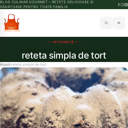
BLOG CULINAR GOURMET – REȚETE DELICIOASE ȘI
SĂNĂTOASE PENTRU TOATĂ FAMILIA
ETICHETĂ
reteta simpla de tort
Acasă
reteta simpla de tort
›