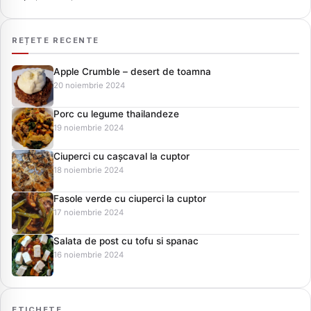
REȚETE RECENTE
Apple Crumble – desert de toamna
20 noiembrie 2024
Porc cu legume thailandeze
19 noiembrie 2024
Ciuperci cu cașcaval la cuptor
18 noiembrie 2024
Fasole verde cu ciuperci la cuptor
17 noiembrie 2024
Salata de post cu tofu si spanac
16 noiembrie 2024
ETICHETE