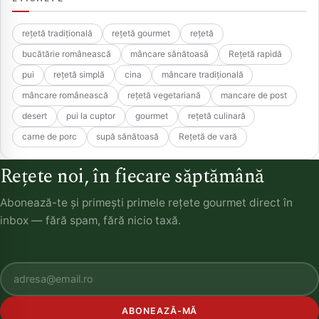
rețetă tradițională
rețetă gourmet
rețetă
bucătărie românească
mâncare sănătoasă
Rețetă rapidă
pui
rețetă simplă
cina
mâncare tradițională
mâncare românească
rețetă vegetariană
mancare de post
desert
pui la cuptor
gourmet
rețetă culinară
carne de porc
supă sănătoasă
Rețetă de vară
Rețete noi, în fiecare săptămână
Abonează-te și primești primele rețete gourmet direct în
inbox — fără spam, fără nicio taxă.
ABONEAZĂ-MĂ