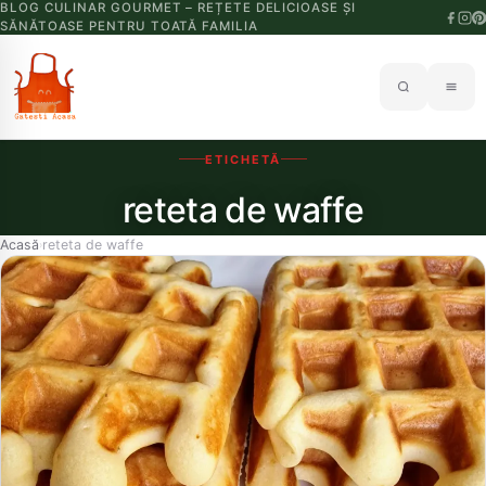
BLOG CULINAR GOURMET – REȚETE DELICIOASE ȘI
SĂNĂTOASE PENTRU TOATĂ FAMILIA
ETICHETĂ
reteta de waffe
Acasă
reteta de waffe
›