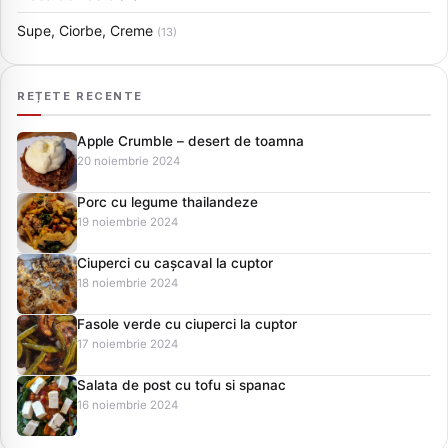
Supe, Ciorbe, Creme
(13)
REȚETE RECENTE
Apple Crumble – desert de toamna
20 noiembrie 2024
Porc cu legume thailandeze
19 noiembrie 2024
Ciuperci cu cașcaval la cuptor
18 noiembrie 2024
Fasole verde cu ciuperci la cuptor
17 noiembrie 2024
Salata de post cu tofu si spanac
16 noiembrie 2024