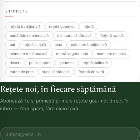
ETICHETE
rețetă tradițională
rețetă gourmet
rețetă
bucătărie românească
mâncare sănătoasă
Rețetă rapidă
pui
rețetă simplă
cina
mâncare tradițională
mâncare românească
rețetă vegetariană
mancare de post
desert
pui la cuptor
gourmet
rețetă culinară
carne de porc
supă sănătoasă
Rețetă de vară
Rețete noi, în fiecare săptămână
Abonează-te și primești primele rețete gourmet direct în
inbox — fără spam, fără nicio taxă.