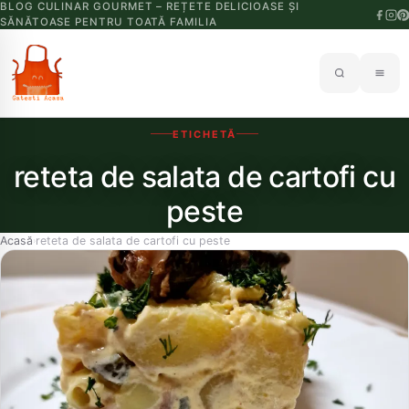
BLOG CULINAR GOURMET – REȚETE DELICIOASE ȘI
SĂNĂTOASE PENTRU TOATĂ FAMILIA
ETICHETĂ
reteta de salata de cartofi cu
peste
Acasă
reteta de salata de cartofi cu peste
›