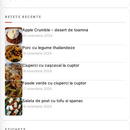
REȚETE RECENTE
Apple Crumble – desert de toamna
20 noiembrie 2024
Porc cu legume thailandeze
19 noiembrie 2024
Ciuperci cu cașcaval la cuptor
18 noiembrie 2024
Fasole verde cu ciuperci la cuptor
17 noiembrie 2024
Salata de post cu tofu si spanac
16 noiembrie 2024
ETICHETE