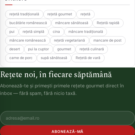
rețetă tradițională
rețetă gourmet
rețetă
bucătărie românească
mâncare sănătoasă
Rețetă rapidă
pui
rețetă simplă
cina
mâncare tradițională
mâncare românească
rețetă vegetariană
mancare de post
desert
pui la cuptor
gourmet
rețetă culinară
carne de porc
supă sănătoasă
Rețetă de vară
Rețete noi, în fiecare săptămână
Abonează-te și primești primele rețete gourmet direct în
inbox — fără spam, fără nicio taxă.
ABONEAZĂ-MĂ