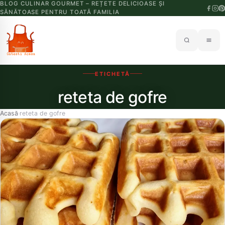
BLOG CULINAR GOURMET – REȚETE DELICIOASE ȘI
SĂNĂTOASE PENTRU TOATĂ FAMILIA
ETICHETĂ
reteta de gofre
Acasă
reteta de gofre
›