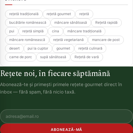
rețetă tradițională
rețetă gourmet
rețetă
bucătărie românească
mâncare sănătoasă
Rețetă rapidă
pui
rețetă simplă
cina
mâncare tradițională
mâncare românească
rețetă vegetariană
mancare de post
desert
pui la cuptor
gourmet
rețetă culinară
carne de porc
supă sănătoasă
Rețetă de vară
Rețete noi, în fiecare săptămână
Abonează-te și primești primele rețete gourmet direct în
inbox — fără spam, fără nicio taxă.
ABONEAZĂ-MĂ