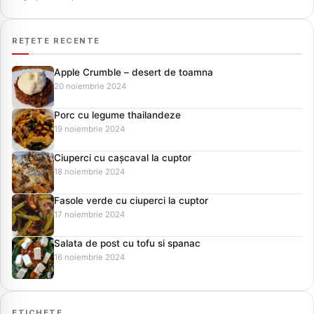
REȚETE RECENTE
Apple Crumble – desert de toamna
20 noiembrie 2024
Porc cu legume thailandeze
19 noiembrie 2024
Ciuperci cu cașcaval la cuptor
18 noiembrie 2024
Fasole verde cu ciuperci la cuptor
17 noiembrie 2024
Salata de post cu tofu si spanac
16 noiembrie 2024
ETICHETE