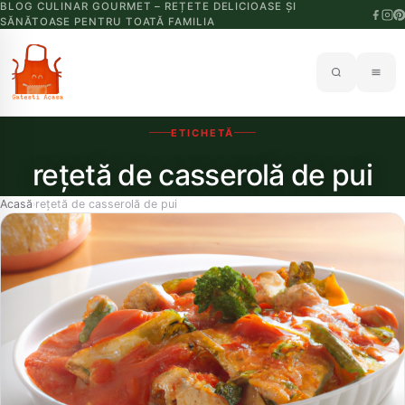
BLOG CULINAR GOURMET – REȚETE DELICIOASE ȘI
SĂNĂTOASE PENTRU TOATĂ FAMILIA
ETICHETĂ
rețetă de casserolă de pui
Acasă
rețetă de casserolă de pui
›