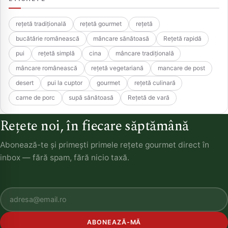
rețetă tradițională
rețetă gourmet
rețetă
bucătărie românească
mâncare sănătoasă
Rețetă rapidă
pui
rețetă simplă
cina
mâncare tradițională
mâncare românească
rețetă vegetariană
mancare de post
desert
pui la cuptor
gourmet
rețetă culinară
carne de porc
supă sănătoasă
Rețetă de vară
Rețete noi, în fiecare săptămână
Abonează-te și primești primele rețete gourmet direct în
inbox — fără spam, fără nicio taxă.
ABONEAZĂ-MĂ