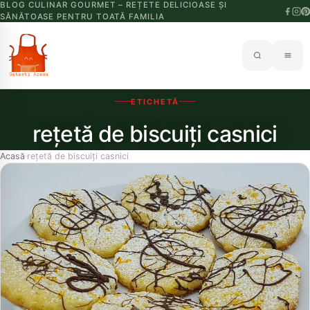
BLOG CULINAR GOURMET – REȚETE DELICIOASE ȘI
SĂNĂTOASE PENTRU TOATĂ FAMILIA
ETICHETĂ
rețetă de biscuiți casnici
Acasă
rețetă de biscuiți casnici
›