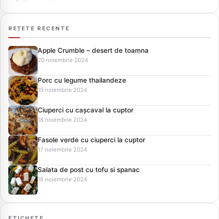
REȚETE RECENTE
Apple Crumble – desert de toamna
20 noiembrie 2024
Porc cu legume thailandeze
19 noiembrie 2024
Ciuperci cu cașcaval la cuptor
18 noiembrie 2024
Fasole verde cu ciuperci la cuptor
17 noiembrie 2024
Salata de post cu tofu si spanac
16 noiembrie 2024
ETICHETE