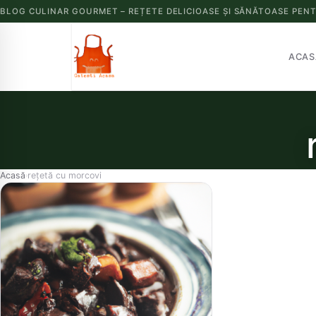
BLOG CULINAR GOURMET – REȚETE DELICIOASE ȘI SĂNĂTOASE PENT
ACAS
Acasă
rețetă cu morcovi
›