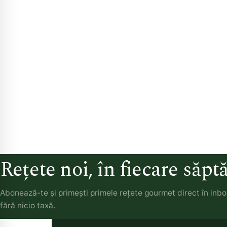
Rețete noi, în fiecare săp
Abonează-te și primești primele rețete gourmet direct în inb
fără nicio taxă.