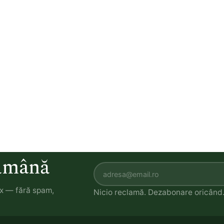
tămână
ox — fără spam,
Nicio reclamă. Dezabonare oricând