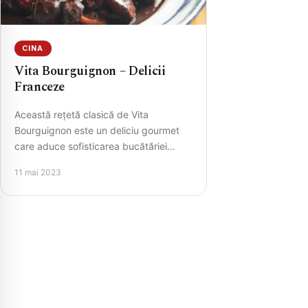
CINA
Vita Bourguignon – Delicii
Franceze
Această rețetă clasică de Vita
Bourguignon este un deliciu gourmet
care aduce sofisticarea bucătăriei
franceze direct în casa dvs. Este un
11 mai 2023
fel…