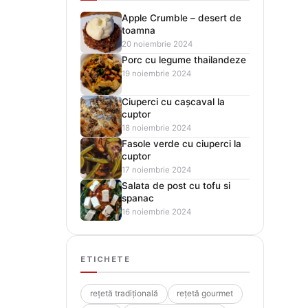
Apple Crumble – desert de
toamna
20 noiembrie 2024
Porc cu legume thailandeze
19 noiembrie 2024
Ciuperci cu cașcaval la
cuptor
18 noiembrie 2024
Fasole verde cu ciuperci la
cuptor
17 noiembrie 2024
Salata de post cu tofu si
spanac
16 noiembrie 2024
ETICHETE
rețetă tradițională
rețetă gourmet