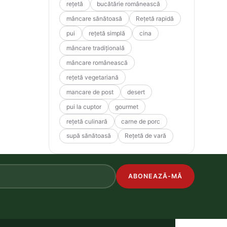
rețetă
bucătărie românească
mâncare sănătoasă
Rețetă rapidă
pui
rețetă simplă
cina
mâncare tradițională
mâncare românească
rețetă vegetariană
mancare de post
desert
pui la cuptor
gourmet
rețetă culinară
carne de porc
supă sănătoasă
Rețetă de vară
ABONEAZĂ-MĂ
.