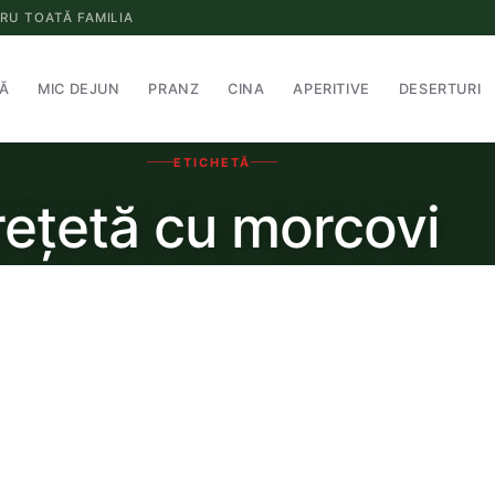
RU TOATĂ FAMILIA
Ă
MIC DEJUN
PRANZ
CINA
APERITIVE
DESERTURI
ETICHETĂ
rețetă cu morcovi