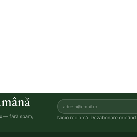
tămână
ox — fără spam,
Nicio reclamă. Dezabonare oricând