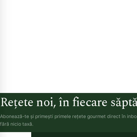
Rețete noi, în fiecare săp
Abonează-te și primești primele rețete gourmet direct în inb
fără nicio taxă.