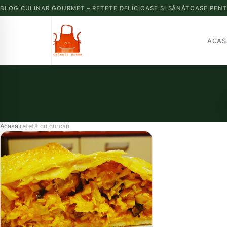
BLOG CULINAR GOURMET – REȚETE DELICIOASE ȘI SĂNĂTOASE PENT
ACAS
Acasă
rețetă cu curcan
›