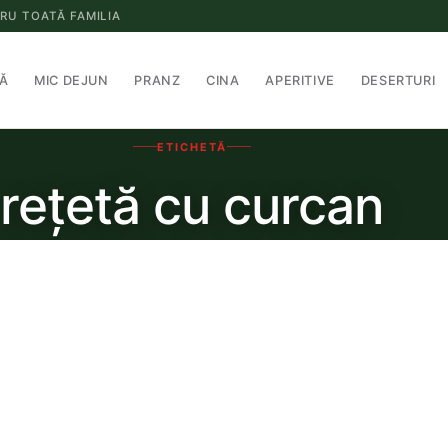
RU TOATĂ FAMILIA
Ă
MIC DEJUN
PRANZ
CINA
APERITIVE
DESERTURI
ETICHETĂ
rețetă cu curcan