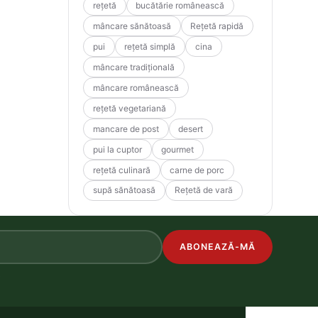
rețetă
bucătărie românească
mâncare sănătoasă
Rețetă rapidă
pui
rețetă simplă
cina
mâncare tradițională
mâncare românească
rețetă vegetariană
mancare de post
desert
pui la cuptor
gourmet
rețetă culinară
carne de porc
supă sănătoasă
Rețetă de vară
ABONEAZĂ-MĂ
.