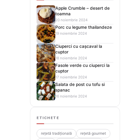
Apple Crumble – desert de
toamna
20 noiembrie 2024
Porc cu legume thailandeze
19 noiembrie 2024
Ciuperci cu cașcaval la
cuptor
18 noiembrie 2024
Fasole verde cu ciuperci la
cuptor
17 noiembrie 2024
Salata de post cu tofu si
spanac
16 noiembrie 2024
ETICHETE
rețetă tradițională
rețetă gourmet