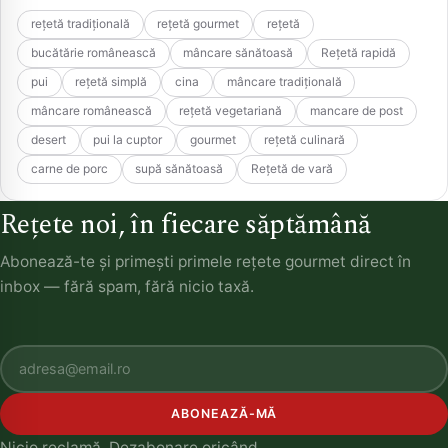
rețetă tradițională
rețetă gourmet
rețetă
bucătărie românească
mâncare sănătoasă
Rețetă rapidă
pui
rețetă simplă
cina
mâncare tradițională
mâncare românească
rețetă vegetariană
mancare de post
desert
pui la cuptor
gourmet
rețetă culinară
carne de porc
supă sănătoasă
Rețetă de vară
Rețete noi, în fiecare săptămână
Abonează-te și primești primele rețete gourmet direct în
inbox — fără spam, fără nicio taxă.
ABONEAZĂ-MĂ
Nicio reclamă. Dezabonare oricând.