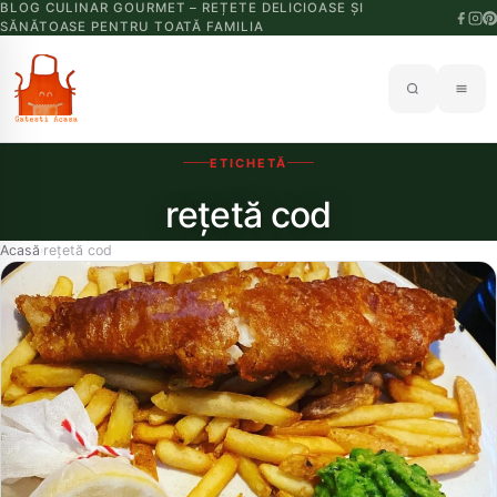
BLOG CULINAR GOURMET – REȚETE DELICIOASE ȘI
SĂNĂTOASE PENTRU TOATĂ FAMILIA
ETICHETĂ
rețetă cod
Acasă
rețetă cod
›