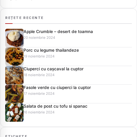
REȚETE RECENTE
Apple Crumble – desert de toamna
20 noiembrie 2024
Porc cu legume thailandeze
19 noiembrie 2024
Ciuperci cu cașcaval la cuptor
18 noiembrie 2024
Fasole verde cu ciuperci la cuptor
17 noiembrie 2024
Salata de post cu tofu si spanac
16 noiembrie 2024
ETICHETE