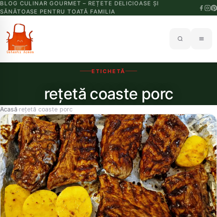
BLOG CULINAR GOURMET – REȚETE DELICIOASE ȘI
SĂNĂTOASE PENTRU TOATĂ FAMILIA
ETICHETĂ
rețetă coaste porc
Acasă
rețetă coaste porc
›