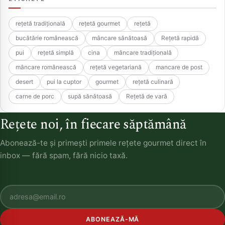
rețetă tradițională
rețetă gourmet
rețetă
bucătărie românească
mâncare sănătoasă
Rețetă rapidă
pui
rețetă simplă
cina
mâncare tradițională
mâncare românească
rețetă vegetariană
mancare de post
desert
pui la cuptor
gourmet
rețetă culinară
carne de porc
supă sănătoasă
Rețetă de vară
Rețete noi, în fiecare săptămână
Abonează-te și primești primele rețete gourmet direct în
inbox — fără spam, fără nicio taxă.
ABONEAZĂ-MĂ