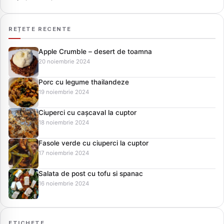
REȚETE RECENTE
Apple Crumble – desert de toamna
20 noiembrie 2024
Porc cu legume thailandeze
19 noiembrie 2024
Ciuperci cu cașcaval la cuptor
18 noiembrie 2024
Fasole verde cu ciuperci la cuptor
17 noiembrie 2024
Salata de post cu tofu si spanac
16 noiembrie 2024
ETICHETE