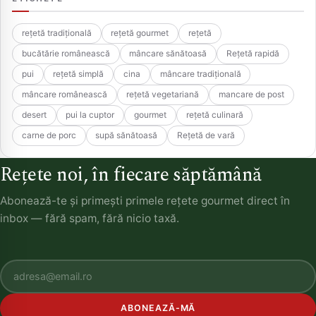
rețetă tradițională
rețetă gourmet
rețetă
bucătărie românească
mâncare sănătoasă
Rețetă rapidă
pui
rețetă simplă
cina
mâncare tradițională
mâncare românească
rețetă vegetariană
mancare de post
desert
pui la cuptor
gourmet
rețetă culinară
carne de porc
supă sănătoasă
Rețetă de vară
Rețete noi, în fiecare săptămână
Abonează-te și primești primele rețete gourmet direct în
inbox — fără spam, fără nicio taxă.
ABONEAZĂ-MĂ