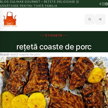
BLOG CULINAR GOURMET – REȚETE DELICIOASE ȘI
SĂNĂTOASE PENTRU TOATĂ FAMILIA
ETICHETĂ
rețetă coaste de porc
Acasă
rețetă coaste de porc
›