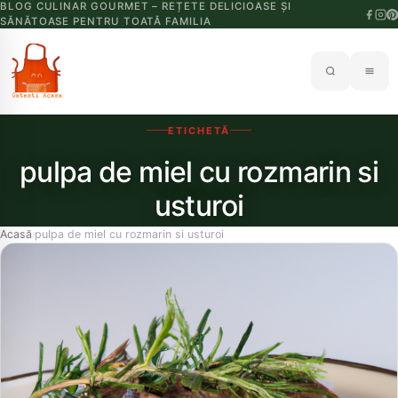
BLOG CULINAR GOURMET – REȚETE DELICIOASE ȘI
SĂNĂTOASE PENTRU TOATĂ FAMILIA
ETICHETĂ
pulpa de miel cu rozmarin si
usturoi
Acasă
pulpa de miel cu rozmarin si usturoi
›