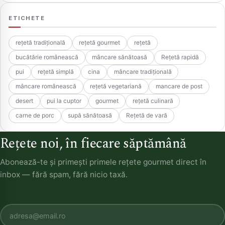
ETICHETE
rețetă tradițională
rețetă gourmet
rețetă
bucătărie românească
mâncare sănătoasă
Rețetă rapidă
pui
rețetă simplă
cina
mâncare tradițională
mâncare românească
rețetă vegetariană
mancare de post
desert
pui la cuptor
gourmet
rețetă culinară
carne de porc
supă sănătoasă
Rețetă de vară
Rețete noi, în fiecare săptămână
Abonează-te și primești primele rețete gourmet direct în
inbox — fără spam, fără nicio taxă.