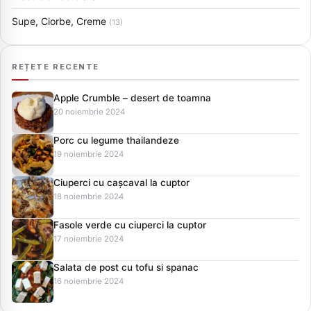
Supe, Ciorbe, Creme
(13)
REȚETE RECENTE
Apple Crumble – desert de toamna
20 noiembrie 2024
Porc cu legume thailandeze
19 noiembrie 2024
Ciuperci cu cașcaval la cuptor
18 noiembrie 2024
Fasole verde cu ciuperci la cuptor
17 noiembrie 2024
Salata de post cu tofu si spanac
16 noiembrie 2024