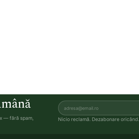
tămână
ox — fără spam,
Nicio reclamă. Dezabonare oricând