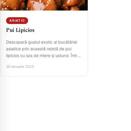
ASIATIC
Pui Lipicios
Descoperă gustul exotic al bucătăriei
asiatice prin această rețetă de pui
lipicios cu sos de miere și usturoi. Într-
un dans încântător între…
26 ianuarie 2023