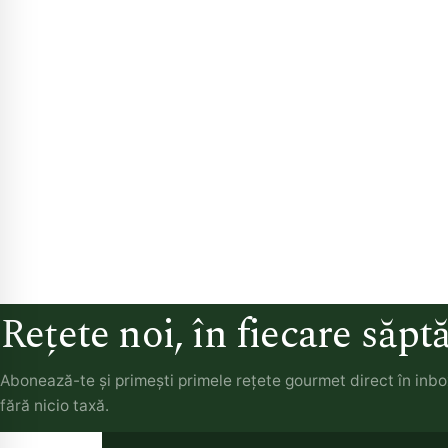
Rețete noi, în fiecare săp
Abonează-te și primești primele rețete gourmet direct în inb
fără nicio taxă.