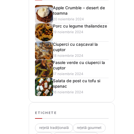
Apple Crumble – desert de
toamna
20 noiembrie 2024
Porc cu legume thailandeze
19 noiembrie 2024
Ciuperci cu cașcaval la
cuptor
18 noiembrie 2024
Fasole verde cu ciuperci la
cuptor
17 noiembrie 2024
Salata de post cu tofu si
spanac
16 noiembrie 2024
ETICHETE
rețetă tradițională
rețetă gourmet