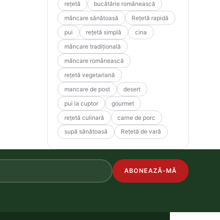
rețetă
bucătărie românească
mâncare sănătoasă
Rețetă rapidă
pui
rețetă simplă
cina
mâncare tradițională
mâncare românească
rețetă vegetariană
mancare de post
desert
pui la cuptor
gourmet
rețetă culinară
carne de porc
supă sănătoasă
Rețetă de vară
ABONEAZĂ-MĂ
.