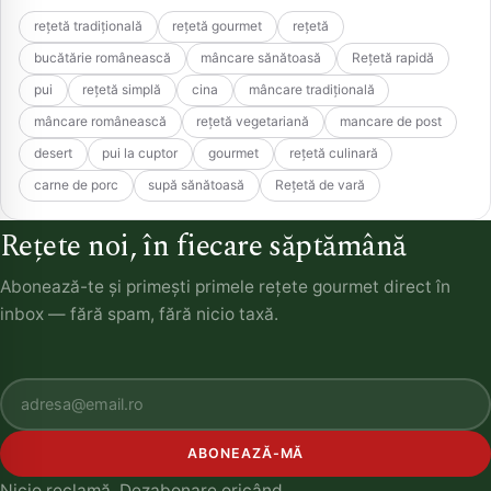
rețetă tradițională
rețetă gourmet
rețetă
bucătărie românească
mâncare sănătoasă
Rețetă rapidă
pui
rețetă simplă
cina
mâncare tradițională
mâncare românească
rețetă vegetariană
mancare de post
desert
pui la cuptor
gourmet
rețetă culinară
carne de porc
supă sănătoasă
Rețetă de vară
Rețete noi, în fiecare săptămână
Abonează-te și primești primele rețete gourmet direct în
inbox — fără spam, fără nicio taxă.
ABONEAZĂ-MĂ
Nicio reclamă. Dezabonare oricând.