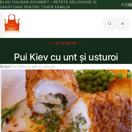
BLOG CULINAR GOURMET – REȚETE DELICIOASE ȘI
SĂNĂTOASE PENTRU TOATĂ FAMILIA
ETICHETĂ
Pui Kiev cu unt și usturoi
Acasă
Pui Kiev cu unt și usturoi
›