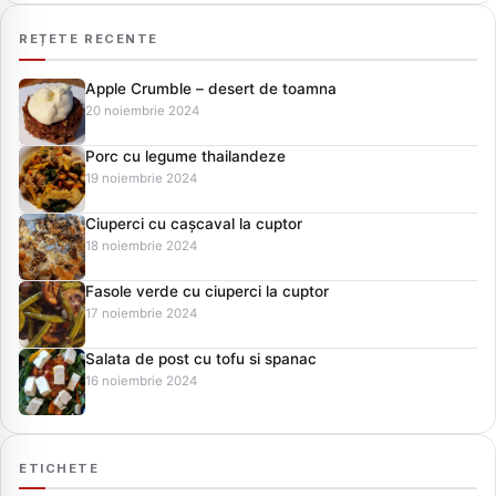
REȚETE RECENTE
Apple Crumble – desert de toamna
20 noiembrie 2024
Porc cu legume thailandeze
19 noiembrie 2024
Ciuperci cu cașcaval la cuptor
18 noiembrie 2024
Fasole verde cu ciuperci la cuptor
17 noiembrie 2024
Salata de post cu tofu si spanac
16 noiembrie 2024
ETICHETE