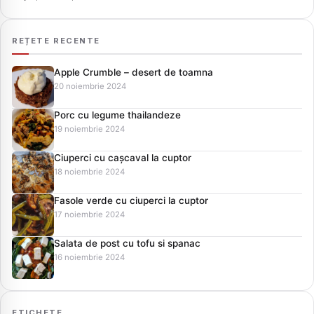
REȚETE RECENTE
Apple Crumble – desert de toamna
20 noiembrie 2024
Porc cu legume thailandeze
19 noiembrie 2024
Ciuperci cu cașcaval la cuptor
18 noiembrie 2024
Fasole verde cu ciuperci la cuptor
17 noiembrie 2024
Salata de post cu tofu si spanac
16 noiembrie 2024
ETICHETE