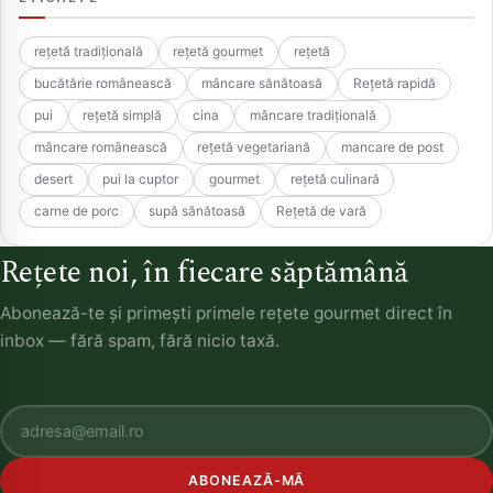
rețetă tradițională
rețetă gourmet
rețetă
bucătărie românească
mâncare sănătoasă
Rețetă rapidă
pui
rețetă simplă
cina
mâncare tradițională
mâncare românească
rețetă vegetariană
mancare de post
desert
pui la cuptor
gourmet
rețetă culinară
carne de porc
supă sănătoasă
Rețetă de vară
Rețete noi, în fiecare săptămână
Abonează-te și primești primele rețete gourmet direct în
inbox — fără spam, fără nicio taxă.
ABONEAZĂ-MĂ