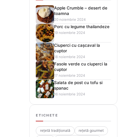
Apple Crumble – desert de
toamna
20 noiembrie 2024
Porc cu legume thailandeze
19 noiembrie 2024
Ciuperci cu cașcaval la
cuptor
18 noiembrie 2024
Fasole verde cu ciuperci la
cuptor
17 noiembrie 2024
Salata de post cu tofu si
spanac
16 noiembrie 2024
ETICHETE
rețetă tradițională
rețetă gourmet