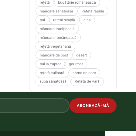
rețetă
bucătărie românească
mâncare sănătoasă
Rețetă rapidă
pui
rețetă simplă
cina
mâncare tradițională
mâncare românească
rețetă vegetariană
mancare de post
desert
pui la cuptor
gourmet
rețetă culinară
carne de porc
supă sănătoasă
Rețetă de vară
ABONEAZĂ-MĂ
.