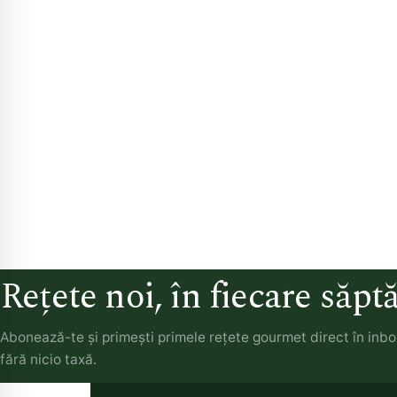
Rețete noi, în fiecare săp
Abonează-te și primești primele rețete gourmet direct în inb
fără nicio taxă.