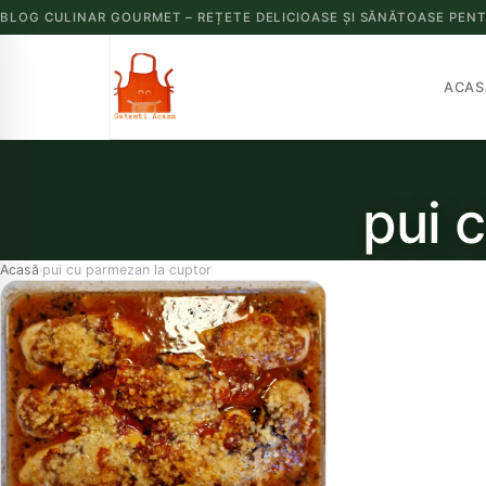
BLOG CULINAR GOURMET – REȚETE DELICIOASE ȘI SĂNĂTOASE PENT
ACAS
pui 
Acasă
pui cu parmezan la cuptor
›