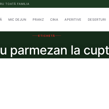
RU TOATĂ FAMILIA
Ă
MIC DEJUN
PRANZ
CINA
APERITIVE
DESERTURI
ETICHETĂ
cu parmezan la cup