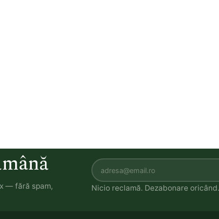
tămână
ox — fără spam,
Nicio reclamă. Dezabonare oricând