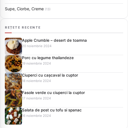
Supe, Ciorbe, Creme
(13)
REȚETE RECENTE
Apple Crumble – desert de toamna
20 noiembrie 2024
Porc cu legume thailandeze
19 noiembrie 2024
Ciuperci cu cașcaval la cuptor
18 noiembrie 2024
Fasole verde cu ciuperci la cuptor
17 noiembrie 2024
Salata de post cu tofu si spanac
16 noiembrie 2024