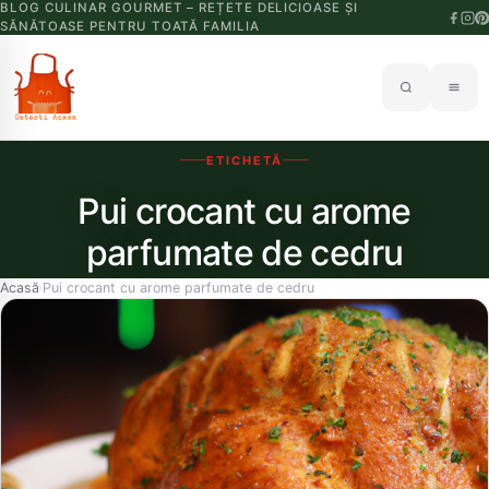
BLOG CULINAR GOURMET – REȚETE DELICIOASE ȘI
SĂNĂTOASE PENTRU TOATĂ FAMILIA
ETICHETĂ
Pui crocant cu arome
parfumate de cedru
Acasă
Pui crocant cu arome parfumate de cedru
›