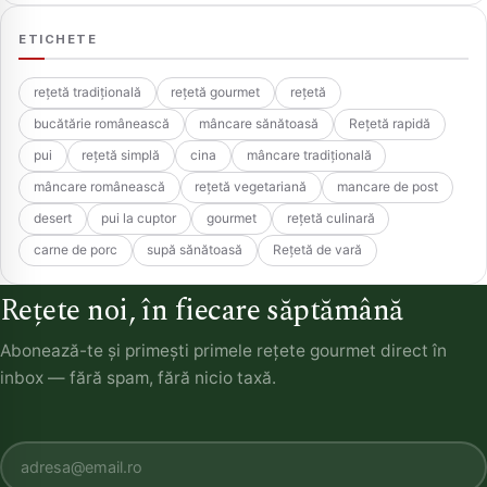
ETICHETE
rețetă tradițională
rețetă gourmet
rețetă
bucătărie românească
mâncare sănătoasă
Rețetă rapidă
pui
rețetă simplă
cina
mâncare tradițională
mâncare românească
rețetă vegetariană
mancare de post
desert
pui la cuptor
gourmet
rețetă culinară
carne de porc
supă sănătoasă
Rețetă de vară
Rețete noi, în fiecare săptămână
Abonează-te și primești primele rețete gourmet direct în
inbox — fără spam, fără nicio taxă.