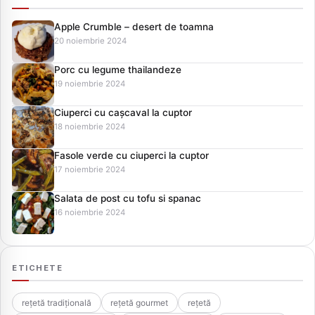
Apple Crumble – desert de toamna
20 noiembrie 2024
Porc cu legume thailandeze
19 noiembrie 2024
Ciuperci cu cașcaval la cuptor
18 noiembrie 2024
Fasole verde cu ciuperci la cuptor
17 noiembrie 2024
Salata de post cu tofu si spanac
16 noiembrie 2024
ETICHETE
rețetă tradițională
rețetă gourmet
rețetă