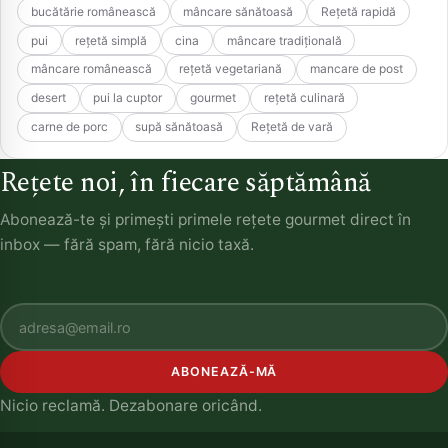
bucătărie românească
mâncare sănătoasă
Rețetă rapidă
pui
rețetă simplă
cina
mâncare tradițională
mâncare românească
rețetă vegetariană
mancare de post
desert
pui la cuptor
gourmet
rețetă culinară
carne de porc
supă sănătoasă
Rețetă de vară
Rețete noi, în fiecare săptămână
Abonează-te și primești primele rețete gourmet direct în
inbox — fără spam, fără nicio taxă.
ABONEAZĂ-MĂ
Nicio reclamă. Dezabonare oricând.