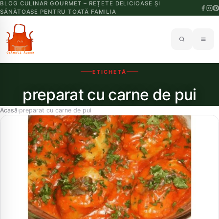
BLOG CULINAR GOURMET – REȚETE DELICIOASE ȘI
SĂNĂTOASE PENTRU TOATĂ FAMILIA
ETICHETĂ
preparat cu carne de pui
Acasă
preparat cu carne de pui
›