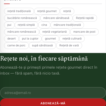
rețetă tradițională
rețetă gourmet
rețetă
bucătărie românească
mâncare sănătoasă
Rețetă rapidă
pui
rețetă simplă
cina
mâncare tradițională
mâncare românească
rețetă vegetariană
mancare de post
desert
pui la cuptor
gourmet
rețetă culinară
carne de porc
supă sănătoasă
Rețetă de vară
Rețete noi, în fiecare săptămână
Abonează-te și primești primele rețete gourmet direct în
inbox — fără spam, fără nicio taxă.
ABONEAZĂ-MĂ