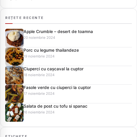
REȚETE RECENTE
Apple Crumble – desert de toamna
20 noiembrie 2024
Porc cu legume thailandeze
19 noiembrie 2024
Ciuperci cu cașcaval la cuptor
18 noiembrie 2024
Fasole verde cu ciuperci la cuptor
17 noiembrie 2024
Salata de post cu tofu si spanac
16 noiembrie 2024
ETICHETE