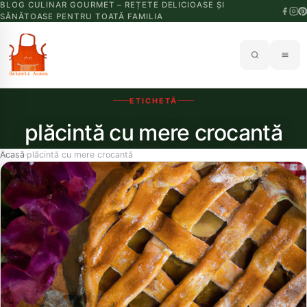
BLOG CULINAR GOURMET – REȚETE DELICIOASE ȘI
SĂNĂTOASE PENTRU TOATĂ FAMILIA
ETICHETĂ
plăcintă cu mere crocantă
Acasă
plăcintă cu mere crocantă
›