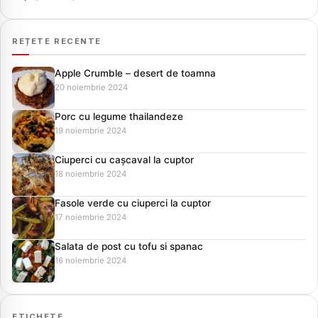
REȚETE RECENTE
Apple Crumble – desert de toamna
20 noiembrie 2024
Porc cu legume thailandeze
19 noiembrie 2024
Ciuperci cu cașcaval la cuptor
18 noiembrie 2024
Fasole verde cu ciuperci la cuptor
17 noiembrie 2024
Salata de post cu tofu si spanac
16 noiembrie 2024
ETICHETE