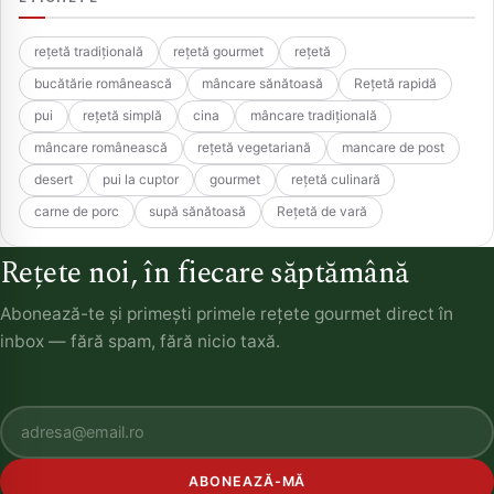
rețetă tradițională
rețetă gourmet
rețetă
bucătărie românească
mâncare sănătoasă
Rețetă rapidă
pui
rețetă simplă
cina
mâncare tradițională
mâncare românească
rețetă vegetariană
mancare de post
desert
pui la cuptor
gourmet
rețetă culinară
carne de porc
supă sănătoasă
Rețetă de vară
Rețete noi, în fiecare săptămână
Abonează-te și primești primele rețete gourmet direct în
inbox — fără spam, fără nicio taxă.
ABONEAZĂ-MĂ