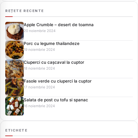
REȚETE RECENTE
Apple Crumble – desert de toamna
20 noiembrie 2024
Porc cu legume thailandeze
19 noiembrie 2024
Ciuperci cu cașcaval la cuptor
18 noiembrie 2024
Fasole verde cu ciuperci la cuptor
17 noiembrie 2024
Salata de post cu tofu si spanac
16 noiembrie 2024
ETICHETE