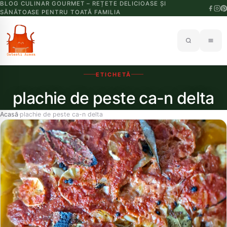
BLOG CULINAR GOURMET – REȚETE DELICIOASE ȘI
SĂNĂTOASE PENTRU TOATĂ FAMILIA
ETICHETĂ
plachie de peste ca-n delta
Acasă
plachie de peste ca-n delta
›