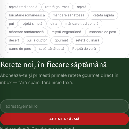
rețetă tradițională
rețetă gourmet
rețetă
bucătărie românească
mâncare sănătoasă
Rețetă rapidă
pui
rețetă simplă
cina
mâncare tradițională
mâncare românească
rețetă vegetariană
mancare de post
desert
pui la cuptor
gourmet
rețetă culinară
carne de porc
supă sănătoasă
Rețetă de vară
Rețete noi, în fiecare săptămână
Abonează-te și primești primele rețete gourmet direct în
inbox — fără spam, fără nicio taxă.
ABONEAZĂ-MĂ
Nicio reclamă. Dezabonare oricând.