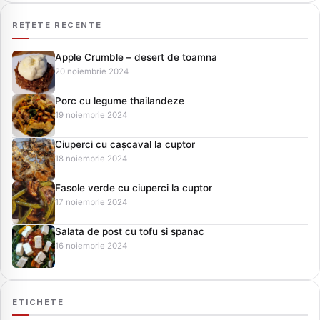
REȚETE RECENTE
Apple Crumble – desert de toamna
20 noiembrie 2024
Porc cu legume thailandeze
19 noiembrie 2024
Ciuperci cu cașcaval la cuptor
18 noiembrie 2024
Fasole verde cu ciuperci la cuptor
17 noiembrie 2024
Salata de post cu tofu si spanac
16 noiembrie 2024
ETICHETE