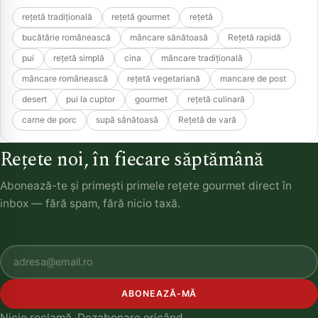
rețetă tradițională
rețetă gourmet
rețetă
bucătărie românească
mâncare sănătoasă
Rețetă rapidă
pui
rețetă simplă
cina
mâncare tradițională
mâncare românească
rețetă vegetariană
mancare de post
desert
pui la cuptor
gourmet
rețetă culinară
carne de porc
supă sănătoasă
Rețetă de vară
Rețete noi, în fiecare săptămână
Abonează-te și primești primele rețete gourmet direct în
inbox — fără spam, fără nicio taxă.
ABONEAZĂ-MĂ
Nicio reclamă. Dezabonare oricând.