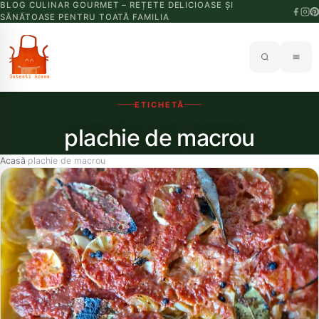
BLOG CULINAR GOURMET – REȚETE DELICIOASE ȘI
SĂNĂTOASE PENTRU TOATĂ FAMILIA
ETICHETĂ
plachie de macrou
Acasă
plachie de macrou
›