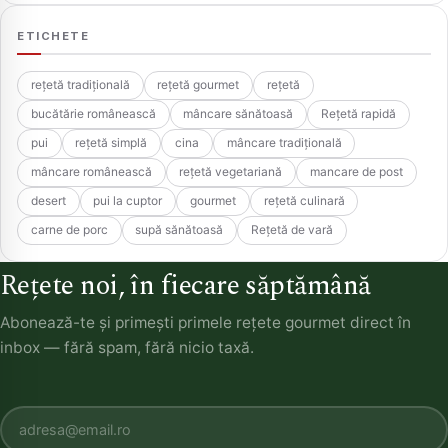
ETICHETE
rețetă tradițională
rețetă gourmet
rețetă
bucătărie românească
mâncare sănătoasă
Rețetă rapidă
pui
rețetă simplă
cina
mâncare tradițională
mâncare românească
rețetă vegetariană
mancare de post
desert
pui la cuptor
gourmet
rețetă culinară
carne de porc
supă sănătoasă
Rețetă de vară
Rețete noi, în fiecare săptămână
Abonează-te și primești primele rețete gourmet direct în
inbox — fără spam, fără nicio taxă.