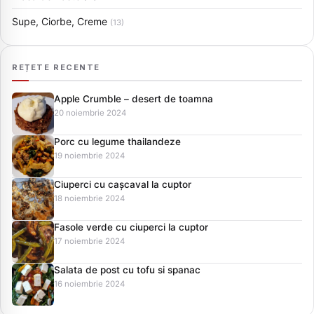
Supe, Ciorbe, Creme
(13)
REȚETE RECENTE
Apple Crumble – desert de toamna
20 noiembrie 2024
Porc cu legume thailandeze
19 noiembrie 2024
Ciuperci cu cașcaval la cuptor
18 noiembrie 2024
Fasole verde cu ciuperci la cuptor
17 noiembrie 2024
Salata de post cu tofu si spanac
16 noiembrie 2024