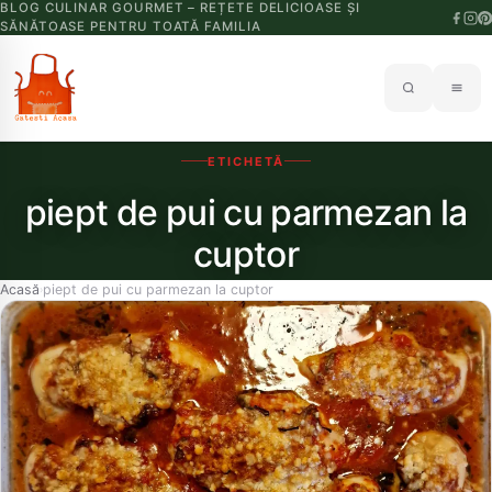
BLOG CULINAR GOURMET – REȚETE DELICIOASE ȘI
SĂNĂTOASE PENTRU TOATĂ FAMILIA
ETICHETĂ
piept de pui cu parmezan la
cuptor
Acasă
piept de pui cu parmezan la cuptor
›