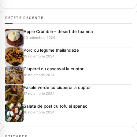
REȚETE RECENTE
Apple Crumble – desert de toamna
20 noiembrie 2024
Porc cu legume thailandeze
19 noiembrie 2024
Ciuperci cu cașcaval la cuptor
18 noiembrie 2024
Fasole verde cu ciuperci la cuptor
17 noiembrie 2024
Salata de post cu tofu si spanac
16 noiembrie 2024
ETICHETE