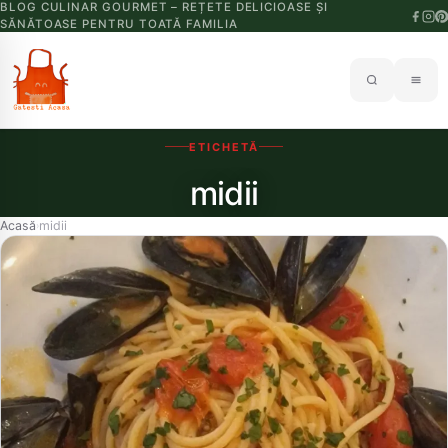
BLOG CULINAR GOURMET – REȚETE DELICIOASE ȘI
SĂNĂTOASE PENTRU TOATĂ FAMILIA
ETICHETĂ
midii
Acasă
midii
›