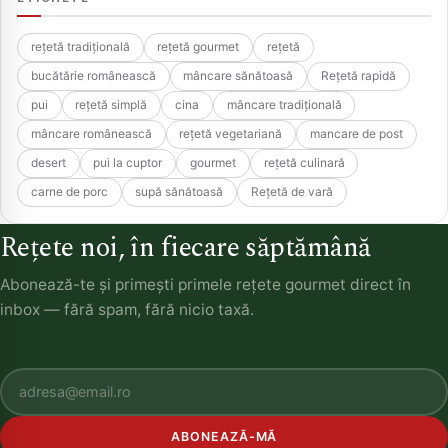
rețetă tradițională
rețetă gourmet
rețetă
bucătărie românească
mâncare sănătoasă
Rețetă rapidă
pui
rețetă simplă
cina
mâncare tradițională
mâncare românească
rețetă vegetariană
mancare de post
desert
pui la cuptor
gourmet
rețetă culinară
carne de porc
supă sănătoasă
Rețetă de vară
Rețete noi, în fiecare săptămână
Abonează-te și primești primele rețete gourmet direct în
inbox — fără spam, fără nicio taxă.
ABONEAZĂ-MĂ